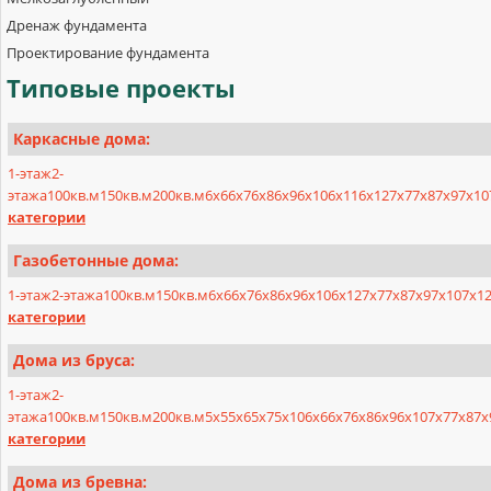
Дренаж фундамента
Проектирование фундамента
Типовые
проекты
Каркасные дома:
1-этаж
2-
этажа
100кв.м
150кв.м
200кв.м
6х6
6х7
6х8
6х9
6х10
6х11
6х12
7х7
7х8
7х9
7х10
категории
Газобетонные дома:
1-этаж
2-этажа
100кв.м
150кв.м
6x6
6x7
6x8
6x9
6x10
6x12
7x7
7x8
7x9
7x10
7x1
категории
Дома из бруса:
1-этаж
2-
этажа
100кв.м
150кв.м
200кв.м
5x5
5x6
5x7
5x10
6x6
6x7
6x8
6x9
6x10
7x7
7x8
7x
категории
Дома из бревна: