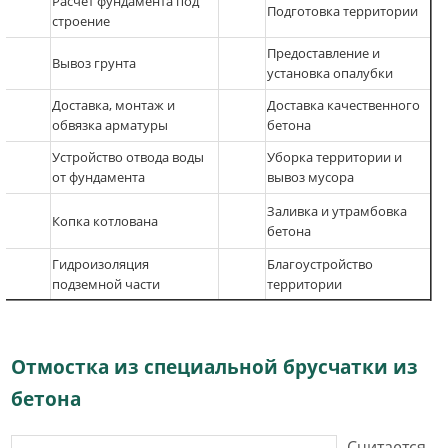
Расчёт фундам
ента под
Подготовка территории
строение
Предоставление и
Вывоз грунта
установка опалубки
Доставка, монтаж и
Доставка качественного
обвязка арматуры
бетона
Устройство отвода воды
Уборка территории и
от фундамента
вывоз мусора
Заливка и утрамбовка
Копка котлована
бетона
Гидроизоляция
Благоустройство
подземной части
территории
Отмостка из специальной брусчатки из
бетона
Считается