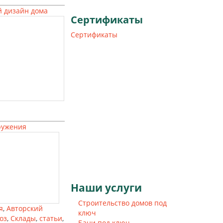
 дизайн дома
Сертификаты
Сертификаты
ружения
Наши
услуги
Строительство домов под
я
,
Авторский
ключ
оз
,
Склады
,
статьи
,
Бани под ключ