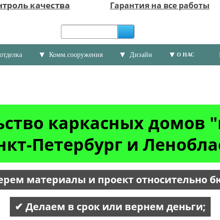
нтроль качества
Гарантия на все работы
отделка
Комм.сооружения
Дизайн
О НАС
ьство каркасных домов "
нкт-Петербург и Ленобла
ерем материалы и проект относительно б
✔ Делаем в срок или вернем деньги;