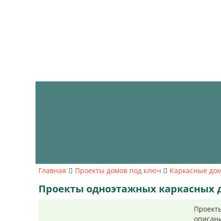
Главная
Проекты домов под ключ
Каркасные до
Проекты одноэтажных каркасных д
Проекты
описани