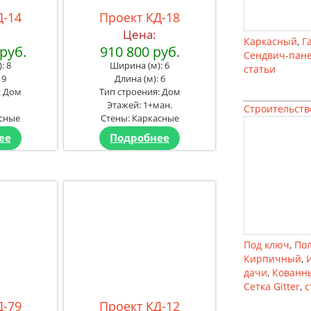
Д-14
Проект КД-18
Цена:
Каркасный
,
Г
 руб.
910 800 руб.
Сендвич-пан
: 8
Ширина (м): 6
статьи
 9
Длина (м): 6
: Дом
Тип строения: Дом
1
Этажей: 1+ман.
Строительств
асные
Стены: Каркасные
ее
Подробнее
Под ключ
,
По
Кирпичный
,
дачи
,
Кованн
Сетка Gitter
,
с
Д-79
Проект КД-12