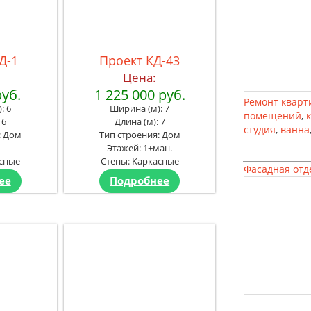
Д-1
Проект КД-43
Цена:
руб.
1 225 000 руб.
Ремонт кварт
: 6
Ширина (м): 7
помещений
,
 6
Длина (м): 7
студия
,
ванна
: Дом
Тип строения: Дом
1
Этажей: 1+ман.
асные
Стены: Каркасные
Фасадная отд
ее
Подробнее