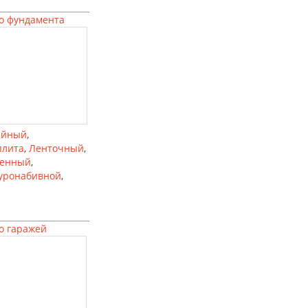
о фундамента
айный
,
плита
,
Ленточный
,
ленный
,
уронабивной
,
о гаражей