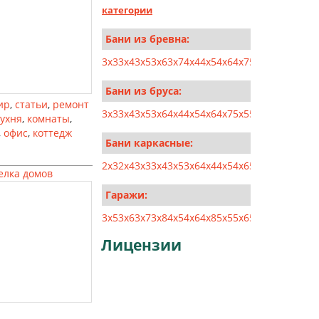
категории
Бани из бревна:
3x3
3x4
3x5
3x6
3x7
4x4
4x5
4x6
4x7
5x5
5x6
5x7
5x8
Бани из бруса:
ир
,
статьи
,
ремонт
3x3
3x4
3x5
3x6
4x4
4x5
4x6
4x7
5x5
5x6
5x7
5x8
6x6
кухня
,
комнаты
,
,
офис
,
коттедж
Бани каркасные:
2x3
2x4
3x3
3x4
3x5
3x6
4x4
4x5
4x6
5x5
5x6
6x6
6x7
елка домов
Гаражи:
3x5
3x6
3x7
3x8
4x5
4x6
4x8
5x5
5x6
5x8
5x10
6x6
6x
Лицензии