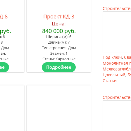
Строительств
Д-8
Проект КД-3
Цена:
 руб.
840 000 руб.
: 6
Ширина (м): 6
 8
Длина (м): 7
: Дом
Тип строения: Дом
ан.
Этажей: 1
Под ключ
,
Св
асные
Стены: Каркасные
Монолитная 
ее
Подробнее
Мелкозаглуб
Цокольный
,
Б
Статьи
Строительств