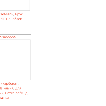
азобетон
,
Брус
,
ели
,
Пеноблок
,
о заборов
ликарбонат
,
Из камня
,
Для
ый
,
Сетка рабица
,
татьи