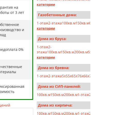
категории
арантия на
боты от 3 лет
Газобетонные дома:
1-этаж
2-этажа
100кв.м
150кв.м
6x6
6x7
6x8
6x9
6
обственное
категории
роизводство и
клад
Дома из бруса:
1-этаж
2-
редоплата 0%
этажа
100кв.м
150кв.м
200кв.м
5x5
5x6
5x7
5x10
категории
ачественные
Дома из бревна:
атериалы
1-этаж
2-этажа
5x5
5x6
5x7
6x6
6x7
6x8
6x9
7x7
7x8
иксированная
Дома из СИП-панелей:
тоимость
100кв.м
150кв.м
200кв.м
1-этаж
2-этажа
5x5
5x6
щений
Дома из кирпича:
100кв.м
150кв.м
200кв.м
1-этаж
2-этажа
6x6
6x7