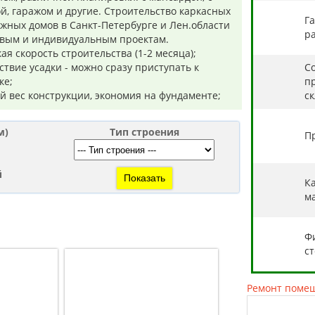
й, гаражом и другие. Строительство каркасных
Г
жных домов в Санкт-Петербурге и Лен.области
ра
овым и индивидуальным проектам.
ая скорость строительства (1-2 месяца);
ствие усадки - можно сразу приступать к
С
ке;
п
 вес конструкции, экономия на фундаменте;
с
м)
Тип строения
П
й
К
м
Ф
с
Ремонт поме