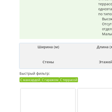
террасо
одноэта
по тип
Высок
Отсут
отдел
Малый
Ширина (м)
Длина (
Стены
Этаже
Быстрый фильтр:
С мансардой
С гаражом
С террасой