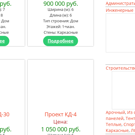
 руб.
900 000 руб.
Администрат
: 7
Ширина (м): 6
Инженерные 
 8
Длина (м): 6
: Дом
Тип строения: Дом
ан.
Этажей: 1+ман.
асные
Стены: Каркасные
ее
Подробнее
Строительств
Арочный
,
Из 
Д-30
Проект КД-4
панелей
,
Тен
Цена:
Теплые
,
Спор
 руб.
1 050 000 руб.
Каркасные
,
Л