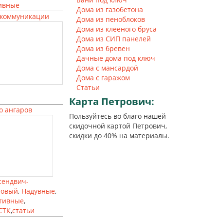
ивные
Дома из газобетона
коммуникации
Дома из пеноблоков
Дома из клееного бруса
Дома из СИП панелей
Дома из бревен
Дачные дома под ключ
Дома с мансардой
Дома с гаражом
Статьи
Карта
Петрович:
о ангаров
Пользуйтесь во благо нашей
скидочной картой Петрович,
скидки до 40% на материалы.
сендвич-
товый
,
Надувные
,
тивные
,
СТК
,
статьи