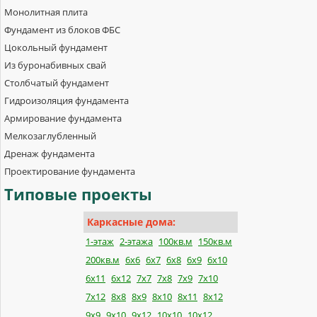
Монолитная плита
Фундамент из блоков ФБС
Цокольный фундамент
Из буронабивных свай
Столбчатый фундамент
Гидроизоляция фундамента
Армирование фундамента
Мелкозаглубленный
Дренаж фундамента
Проектирование фундамента
Типовые
проекты
Каркасные дома:
1-этаж
2-этажа
100кв.м
150кв.м
200кв.м
6х6
6х7
6х8
6х9
6х10
6х11
6х12
7х7
7х8
7х9
7х10
7х12
8х8
8х9
8х10
8х11
8х12
9х9
9х10
9х12
10х10
10х12