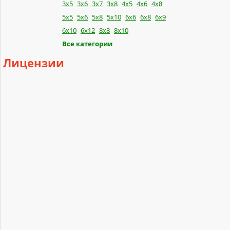
3x5
3x6
3x7
3x8
4x5
4x6
4x8
5x5
5x6
5x8
5x10
6x6
6x8
6x9
6x10
6x12
8x8
8x10
Все категории
Лицензии