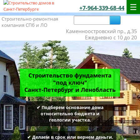
+7-964-339-68-44
Строительно-ремонтная
компания СПб и ЛО
Каменноостровский пр., д.35
Ежедневно с 10 до 20
Строительство фундамента
"под ключ"
Санкт-Петербург и Ленобласть
✔ Подберем основание дома
относительно бюджета и
геологии участка.
✔ Делаем в срок или вернем деньги.