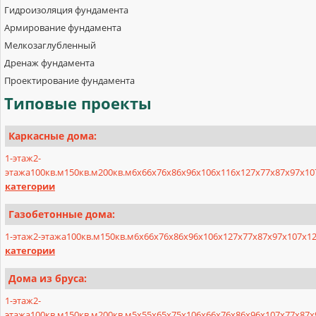
Гидроизоляция фундамента
Армирование фундамента
Мелкозаглубленный
Дренаж фундамента
Проектирование фундамента
Типовые
проекты
Каркасные дома:
1-этаж
2-
этажа
100кв.м
150кв.м
200кв.м
6х6
6х7
6х8
6х9
6х10
6х11
6х12
7х7
7х8
7х9
7х10
категории
Газобетонные дома:
1-этаж
2-этажа
100кв.м
150кв.м
6x6
6x7
6x8
6x9
6x10
6x12
7x7
7x8
7x9
7x10
7x1
категории
Дома из бруса:
1-этаж
2-
этажа
100кв.м
150кв.м
200кв.м
5x5
5x6
5x7
5x10
6x6
6x7
6x8
6x9
6x10
7x7
7x8
7x