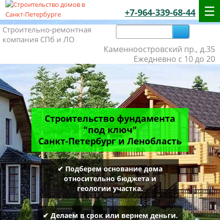
+7-964-339-68-44
Строительно-ремонтная
компания СПб и ЛО
Каменноостровский пр., д.35
Ежедневно с 10 до 20
Строительство фундамента
"под ключ"
Санкт-Петербург и Ленобласть
✔ Подберем основание дома
относительно бюджета и
геологии участка.
✔ Делаем в срок или вернем деньги.