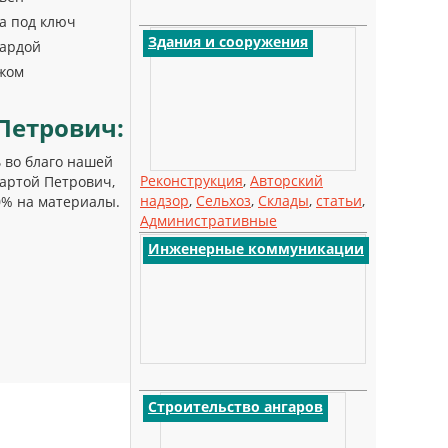
а под ключ
Здания и сооружения
сардой
ажом
Петрович:
 во благо нашей
Реконструкция
,
Авторский
артой Петрович,
надзор
,
Сельхоз
,
Склады
,
статьи
,
0% на материалы.
Административные
Инженерные коммуникации
Строительство ангаров