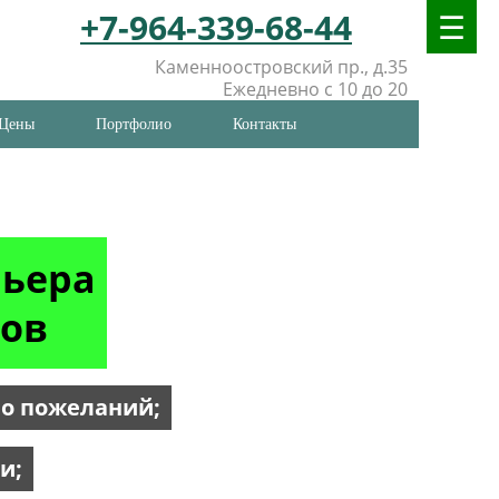
+7-964-339-68-44
Каменноостровский пр., д.35
Ежедневно с 10 до 20
Цены
Портфолио
Контакты
рьера
мов
но пожеланий;
и;