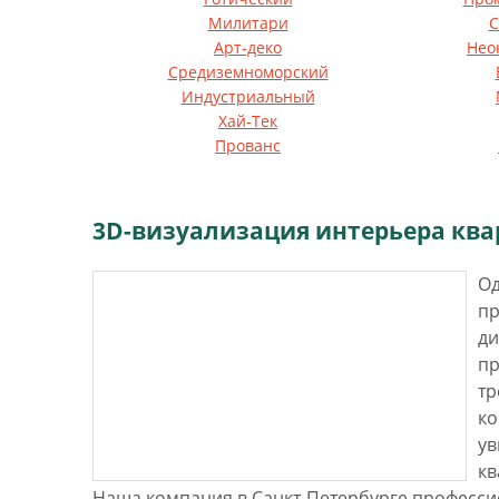
Милитари
С
Арт-деко
Нео
Средиземноморский
Индустриальный
Хай-Тек
Прованс
3D-визуализация интерьера кв
Од
пр
ди
пр
тр
ко
ув
кв
Наша компания в Санкт-Петербурге професси