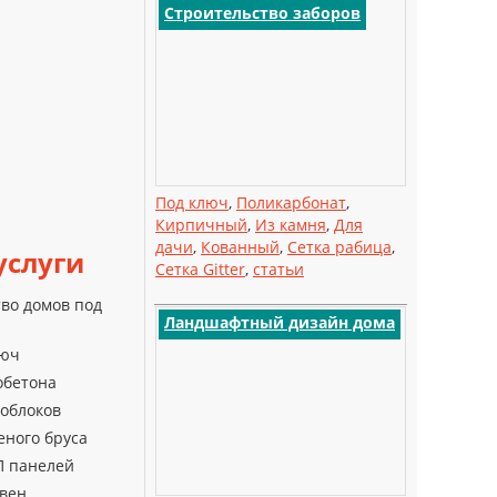
Строительство заборов
Под ключ
,
Поликарбонат
,
Кирпичный
,
Из камня
,
Для
дачи
,
Кованный
,
Сетка рабица
,
услуги
Сетка Gitter
,
статьи
во домов под
Ландшафтный дизайн дома
люч
обетона
ноблоков
еного бруса
П панелей
евен