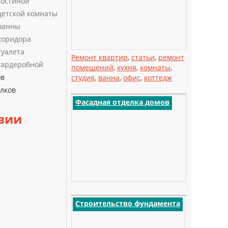
гостиной
детской комнаты
ванны
коридора
туалета
Ремонт квартир
,
статьи
,
ремонт
гардеробной
помещений
,
кухня
,
комнаты
,
ов
студия
,
ванна
,
офис
,
коттедж
лков
Фасадная отделка домов
зии
Строительство фундамента