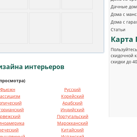
Дачные дом
Дома с ман
Дома с гар
Статьи
Карта
Пользуйтесь
скидочной к
скидки до 4
изайна интерьеров
просмотра)
Фьюжн
Русский
ассицизм
Корейский
опический
Арабский
торианский
Индийский
рвежский
Португальский
иноамерика
Марокканский
реческий
Китайский
мышленный
Испанский