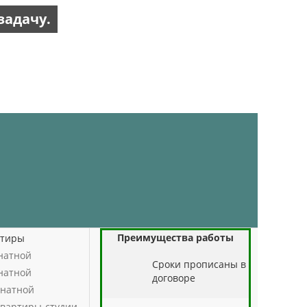
задачу.
Преимущества работы
ртиры
натной
Cроки прописаны в
натной
договоре
натной
квартиры-студии