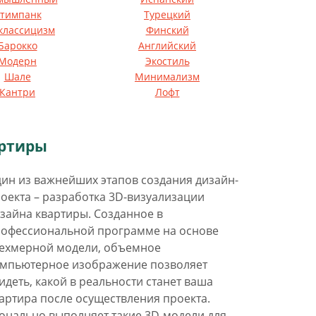
тимпанк
Турецкий
классицизм
Финский
Барокко
Английский
Модерн
Экостиль
Шале
Минимализм
Кантри
Лофт
артиры
ин из важнейших этапов создания дизайн-
оекта – разработка 3D-визуализации
зайна квартиры. Созданное в
офессиональной программе на основе
ехмерной модели, объемное
мпьютерное изображение позволяет
идеть, какой в реальности станет ваша
артира после осуществления проекта.
онально выполняет такие 3D-модели для