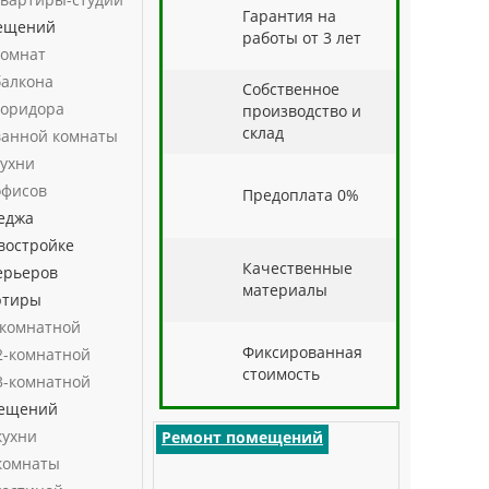
Гарантия на
ещений
работы от 3 лет
комнат
балкона
Собственное
коридора
производство и
склад
ванной комнаты
кухни
офисов
Предоплата 0%
еджа
востройке
Качественные
ерьеров
материалы
ртиры
-комнатной
Фиксированная
2-комнатной
стоимость
3-комнатной
мещений
кухни
Ремонт помещений
комнаты