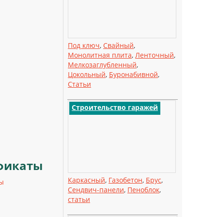
Под ключ
,
Свайный
,
Монолитная плита
,
Ленточный
,
Мелкозаглубленный
,
Цокольный
,
Буронабивной
,
Статьи
Строительство гаражей
фикаты
Каркасный
,
Газобетон
,
Брус
,
ы
Сендвич-панели
,
Пеноблок
,
статьи