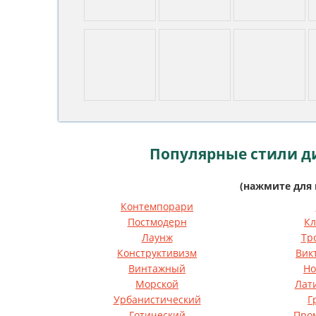
Популярные стили д
(нажмите для 
Контемпорари
Постмодерн
Кл
Лаунж
Тр
Конструктивизм
Вик
Винтажный
Но
Морской
Лат
Урбанистический
Г
Готический
Про