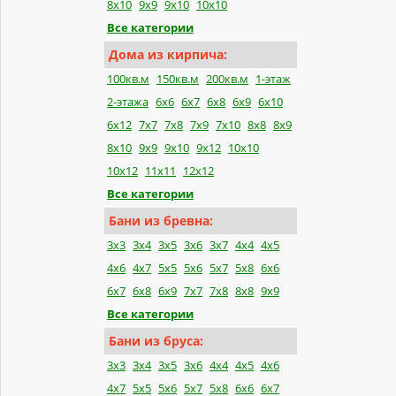
8x10
9x9
9x10
10x10
Все категории
Дома из кирпича:
100кв.м
150кв.м
200кв.м
1-этаж
2-этажа
6x6
6x7
6x8
6x9
6x10
6x12
7x7
7x8
7x9
7x10
8x8
8x9
8x10
9x9
9x10
9x12
10x10
10x12
11x11
12x12
Все категории
Бани из бревна:
3x3
3x4
3x5
3x6
3x7
4x4
4x5
4x6
4x7
5x5
5x6
5x7
5x8
6x6
6x7
6x8
6x9
7x7
7x8
8x8
9x9
Все категории
Бани из бруса:
3x3
3x4
3x5
3x6
4x4
4x5
4x6
4x7
5x5
5x6
5x7
5x8
6x6
6x7