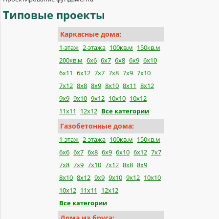
Типовые
проекты
Каркасные дома:
1-этаж
2-этажа
100кв.м
150кв.м
200кв.м
6х6
6х7
6х8
6х9
6х10
6х11
6х12
7х7
7х8
7х9
7х10
7х12
8х8
8х9
8х10
8х11
8х12
9х9
9х10
9х12
10х10
10х12
11х11
12х12
Все категории
Газобетонные дома:
1-этаж
2-этажа
100кв.м
150кв.м
6x6
6x7
6x8
6x9
6x10
6x12
7x7
7x8
7x9
7x10
7x12
8x8
8x9
8x10
8x12
9x9
9x10
9x12
10x10
10x12
11x11
12x12
Все категории
Дома из бруса: