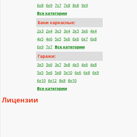
6x8
6x9
7x7
7x8
8x8
9x9
Все категории
Бани каркасные:
2x3
2x4
3x3
3x4
3x5
3x6
4x4
4x5
4x6
5x5
5x6
6x6
6x7
6x8
6x9
7x7
Все категории
Гаражи:
3x5
3x6
3x7
3x8
4x5
4x6
4x8
5x5
5x6
5x8
5x10
6x6
6x8
6x9
6x10
6x12
8x8
8x10
Все категории
Лицензии