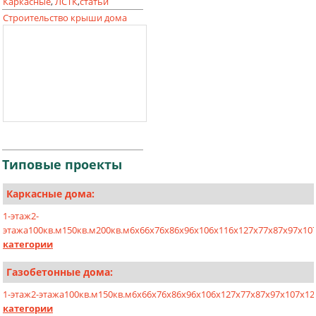
Каркасные
,
ЛСТК
,
статьи
Строительство крыши дома
Типовые
проекты
Каркасные дома:
1-этаж
2-
этажа
100кв.м
150кв.м
200кв.м
6х6
6х7
6х8
6х9
6х10
6х11
6х12
7х7
7х8
7х9
7х10
категории
Газобетонные дома:
1-этаж
2-этажа
100кв.м
150кв.м
6x6
6x7
6x8
6x9
6x10
6x12
7x7
7x8
7x9
7x10
7x12
категории