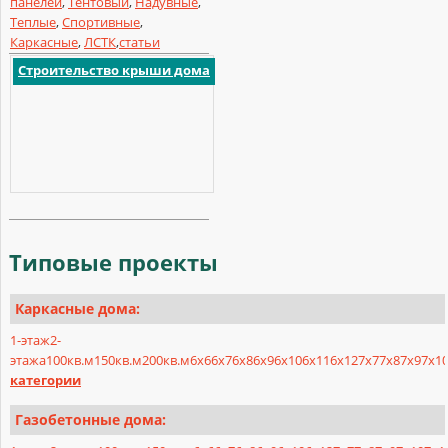
панелей
,
Тентовый
,
Надувные
,
Теплые
,
Спортивные
,
Каркасные
,
ЛСТК
,
статьи
Строительство крыши дома
Типовые
проекты
Каркасные дома:
1-этаж
2-
этажа
100кв.м
150кв.м
200кв.м
6х6
6х7
6х8
6х9
6х10
6х11
6х12
7х7
7х8
7х9
7х1
категории
Газобетонные дома: