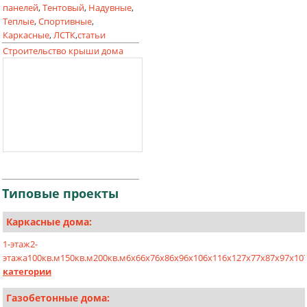
панелей
,
Тентовый
,
Надувные
,
Теплые
,
Спортивные
,
Каркасные
,
ЛСТК
,
статьи
Строительство крыши дома
Типовые
проекты
Каркасные дома:
1-этаж
2-
этажа
100кв.м
150кв.м
200кв.м
6х6
6х7
6х8
6х9
6х10
6х11
6х12
7х7
7х8
7х9
7х10
категории
Газобетонные дома: