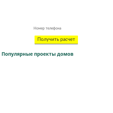
Рассчитаем смету исходя из вашего
бюджета и пожеланий!
(подберем оптимальные материалы)
Получить расчет
Популярные
проекты домов