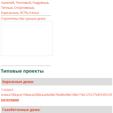
панелей
,
Тентовый
,
Надувные
,
Теплые
,
Спортивные
,
Каркасные
,
ЛСТК
,
статьи
Строительство крыши дома
Типовые
проекты
Каркасные дома:
1-этаж
2-
этажа
100кв.м
150кв.м
200кв.м
6х6
6х7
6х8
6х9
6х10
6х11
6х12
7х7
7х8
7х9
7х10
категории
Газобетонные дома: