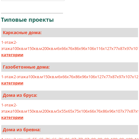
Типовые
проекты
Каркасные дома:
1-этаж
2-
этажа
100кв.м
150кв.м
200кв.м
6х6
6х7
6х8
6х9
6х10
6х11
6х12
7х7
7х8
7х9
7х10
категории
Газобетонные дома:
1-этаж
2-этажа
100кв.м
150кв.м
6x6
6x7
6x8
6x9
6x10
6x12
7x7
7x8
7x9
7x10
7x12
категории
Дома из бруса:
1-этаж
2-
этажа
100кв.м
150кв.м
200кв.м
5x5
5x6
5x7
5x10
6x6
6x7
6x8
6x9
6x10
7x7
7x8
7x
категории
Дома из бревна: