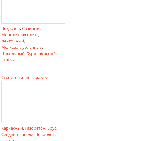
Под ключ
,
Свайный
,
Монолитная плита
,
Ленточный
,
Мелкозаглубленный
,
Цокольный
,
Буронабивной
,
Статьи
Строительство гаражей
Каркасный
,
Газобетон
,
Брус
,
Сендвич-панели
,
Пеноблок
,
статьи