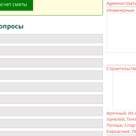
Администрат
асчет сметы
Инженерные 
опросы
Строительств
Арочный
,
Из 
панелей
,
Тен
Теплые
,
Спор
Каркасные
,
Л