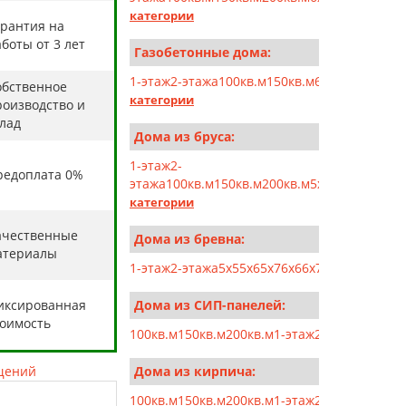
категории
арантия на
боты от 3 лет
Газобетонные дома:
1-этаж
2-этажа
100кв.м
150кв.м
6x6
6x7
6x8
6x9
6
обственное
категории
роизводство и
клад
Дома из бруса:
1-этаж
2-
редоплата 0%
этажа
100кв.м
150кв.м
200кв.м
5x5
5x6
5x7
5x10
категории
ачественные
Дома из бревна:
атериалы
1-этаж
2-этажа
5x5
5x6
5x7
6x6
6x7
6x8
6x9
7x7
7x8
иксированная
Дома из СИП-панелей:
тоимость
100кв.м
150кв.м
200кв.м
1-этаж
2-этажа
5x5
5x6
щений
Дома из кирпича:
100кв.м
150кв.м
200кв.м
1-этаж
2-этажа
6x6
6x7