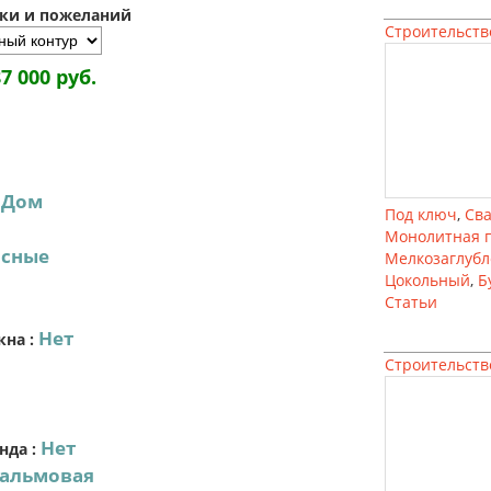
зки и пожеланий
Строительств
87 000 руб.
Дом
:
Под ключ
,
Св
Монолитная 
асные
Мелкозаглуб
Цокольный
,
Б
Статьи
Нет
кна
:
Строительств
Нет
нда
:
альмовая