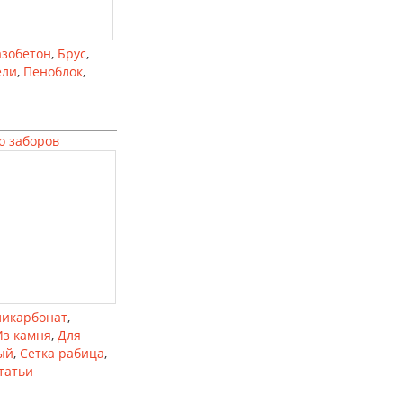
азобетон
,
Брус
,
ели
,
Пеноблок
,
о заборов
ликарбонат
,
Из камня
,
Для
ый
,
Сетка рабица
,
татьи