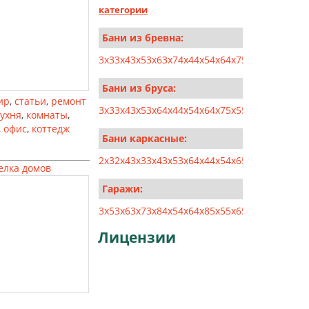
категории
Бани из бревна:
3x3
3x4
3x5
3x6
3x7
4x4
4x5
4x6
4x7
5x5
5x6
5x7
5x8
Бани из бруса:
ир
,
статьи
,
ремонт
3x3
3x4
3x5
3x6
4x4
4x5
4x6
4x7
5x5
5x6
5x7
5x8
6x6
кухня
,
комнаты
,
,
офис
,
коттедж
Бани каркасные:
2x3
2x4
3x3
3x4
3x5
3x6
4x4
4x5
4x6
5x5
5x6
6x6
6x7
елка домов
Гаражи:
3x5
3x6
3x7
3x8
4x5
4x6
4x8
5x5
5x6
5x8
5x10
6x6
6x
Лицензии