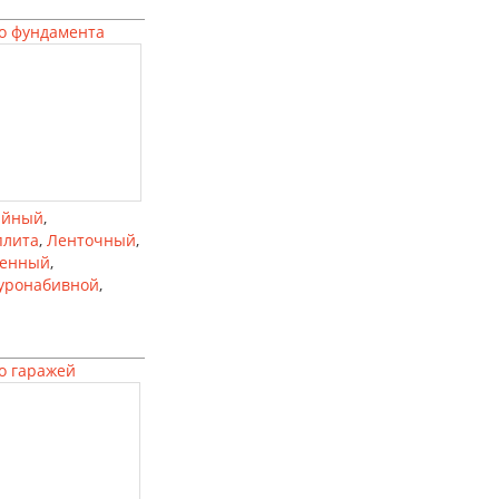
о фундамента
айный
,
плита
,
Ленточный
,
ленный
,
уронабивной
,
о гаражей