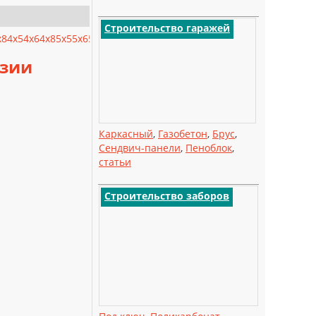
Строительство гаражей
x8
4x5
4x6
4x8
5x5
5x6
5x8
5x10
6x6
6x8
6x9
6x10
6x12
8x8
8x10
Все категор
зии
Каркасный
,
Газобетон
,
Брус
,
Сендвич-панели
,
Пеноблок
,
статьи
Строительство заборов