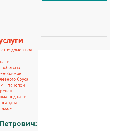
услуги
ьство домов под
 ключ
газобетона
пеноблоков
лееного бруса
СИП панелей
бревен
ома под ключ
ансардой
аражом
Петрович: