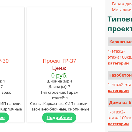
Гараж для
Металлич
Типов
проек
Каркасные
1-этаж
2-
этажа
100кв
Р-30
Проект ГР-37
категории
Цена:
.
0 руб.
Газобетон
: 4
Ширина (м): 4
1-этаж
2-эт
 7
Длина (м): 7
категории
 Гараж
Тип строения: Гараж
1
Этажей: 1
Дома из б
СИП-панели,
Стены: Каркасные, СИП-панели,
, Кирпичные
Газо-Пено-блочные, Кирпичные
1-этаж
2-
ее
Подробнее
этажа
100кв
категории