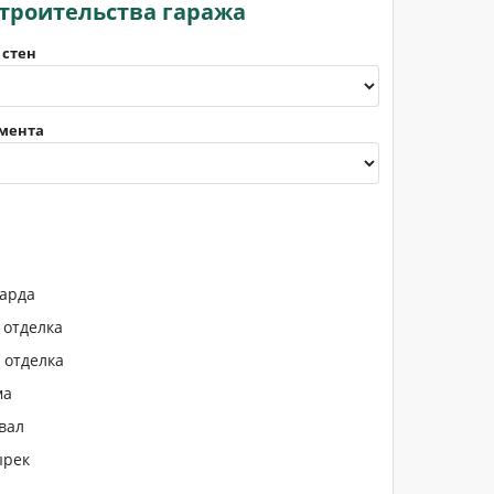
строительства гаража
 стен
мента
арда
 отделка
 отделка
ма
вал
ырек