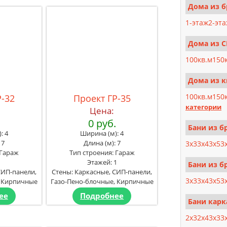
Дома из б
1-этаж
2-эт
Дома из С
100кв.м
150
Дома из к
100кв.м
150
Р-32
Проект ГР-35
категории
Цена:
.
0 руб.
Бани из б
: 4
Ширина (м): 4
 7
Длина (м): 7
3x3
3x4
3x5
3
 Гараж
Тип строения: Гараж
1
Этажей: 1
Бани из бр
СИП-панели,
Стены: Каркасные, СИП-панели,
3x3
3x4
3x5
3
, Кирпичные
Газо-Пено-блочные, Кирпичные
ее
Подробнее
Бани карк
2x3
2x4
3x3
3