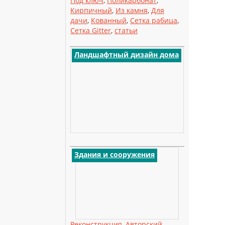
Под ключ
,
Поликарбонат
,
Кирпичный
,
Из камня
,
Для
дачи
,
Кованный
,
Сетка рабица
,
Сетка Gitter
,
статьи
Ландшафтный дизайн дома
Здания и сооружения
Реконструкция
,
Авторский