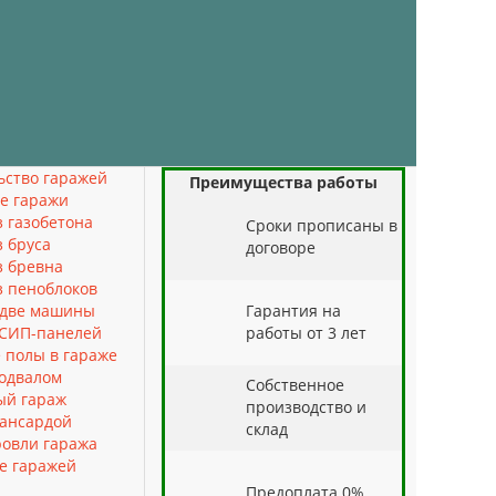
ьство гаражей
Преимущества работы
е гаражи
з газобетона
Cроки прописаны в
з бруса
договоре
з бревна
з пеноблоков
 две машины
Гарантия на
 СИП-панелей
работы от 3 лет
 полы в гараже
подвалом
Собственное
ый гараж
производство и
мансардой
склад
ровли гаража
е гаражей
Предоплата 0%