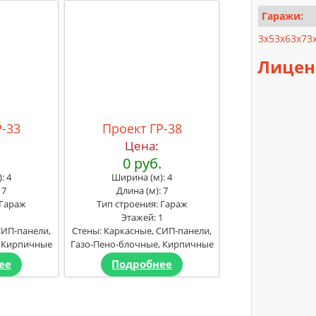
Гаражи:
3x5
3x6
3x7
3
Лицен
Р-33
Проект ГР-38
Цена:
.
0 руб.
: 4
Ширина (м): 4
 7
Длина (м): 7
 Гараж
Тип строения: Гараж
1
Этажей: 1
СИП-панели,
Стены: Каркасные, СИП-панели,
, Кирпичные
Газо-Пено-блочные, Кирпичные
ее
Подробнее