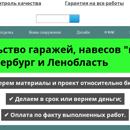
нтроль качества
Гарантия на все работы
отделка
Комм.сооружения
Дизайн
О НАС
ство гаражей, навесов 
ербург и Ленобласть
ерем материалы и проект относительно б
✔ Делаем в срок или вернем деньги;
✔ Оплата по факту выполненных работ.