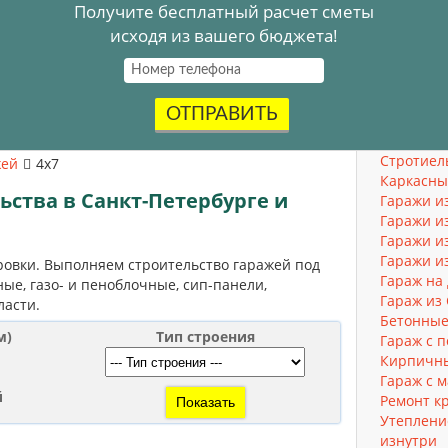
Получите бесплатный расчет сметы
исходя из вашего бюджета!
ОТПРАВИТЬ
Стротиел
жей
4x7
Каркасны
ьства в Санкт-Петербурге и
Гаражи и
Гаражи и
Гаражи и
Гаражи и
ровки. Выполняем строительство гаражей под
Гараж на
ые, газо- и пеноблочные, сип-панели,
Гараж из
ласти.
Бетонные
м)
Тип строения
Гараж с 
Кирпичн
Гараж с 
й
Ремонт к
Утеплени
изнутри