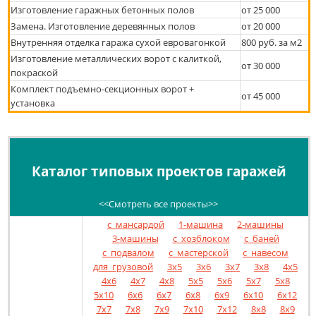
Изготовление гаражных бетонных полов
от 25 000
Замена. Изготовление деревянных полов
от 20 000
Внутренняя отделка гаража сухой евровагонкой
800 руб. за м2
Изготовление металлических ворот с калиткой,
от 30 000
покраской
Комплект подъемно-секционных ворот +
от 45 000
установка
Каталог типовых проектов гаражей
<<Смотреть все проекты>>
с_мансардой
1-машина
2-машины
3-машины
с_хозблоком
с_баней
с_подвалом
с_мастерской
с_навесом
для_грузовой
3x5
3x6
3x7
3x8
4x5
4x6
4x7
4x8
5x5
5x6
5x7
5x8
5x10
6x6
6x7
6x8
6x9
6x10
6x12
7x7
7x8
7x9
7x10
7x12
8x8
8x9