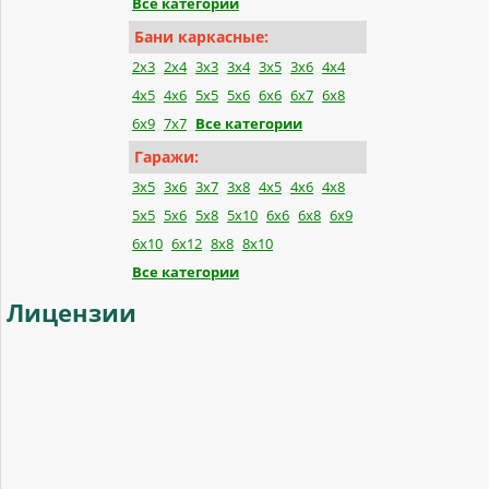
Все категории
Бани каркасные:
2x3
2x4
3x3
3x4
3x5
3x6
4x4
4x5
4x6
5x5
5x6
6x6
6x7
6x8
6x9
7x7
Все категории
Гаражи:
3x5
3x6
3x7
3x8
4x5
4x6
4x8
5x5
5x6
5x8
5x10
6x6
6x8
6x9
6x10
6x12
8x8
8x10
Все категории
Лицензии