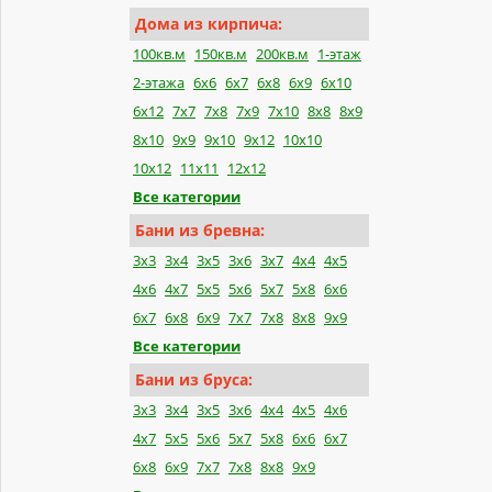
Дома из кирпича:
100кв.м
150кв.м
200кв.м
1-этаж
2-этажа
6x6
6x7
6x8
6x9
6x10
6x12
7x7
7x8
7x9
7x10
8x8
8x9
8x10
9x9
9x10
9x12
10x10
10x12
11x11
12x12
Все категории
Бани из бревна:
3x3
3x4
3x5
3x6
3x7
4x4
4x5
4x6
4x7
5x5
5x6
5x7
5x8
6x6
6x7
6x8
6x9
7x7
7x8
8x8
9x9
Все категории
Бани из бруса:
3x3
3x4
3x5
3x6
4x4
4x5
4x6
4x7
5x5
5x6
5x7
5x8
6x6
6x7
6x8
6x9
7x7
7x8
8x8
9x9