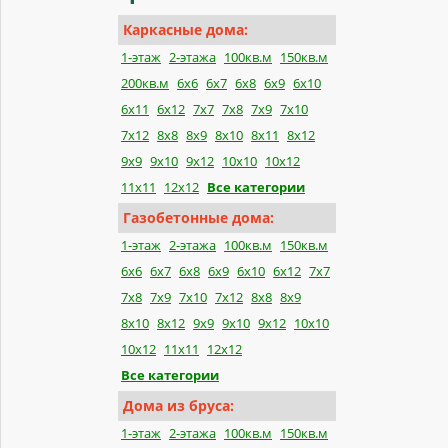
Каркасные дома:
1-этаж
2-этажа
100кв.м
150кв.м
200кв.м
6х6
6х7
6х8
6х9
6х10
6х11
6х12
7х7
7х8
7х9
7х10
7х12
8х8
8х9
8х10
8х11
8х12
9х9
9х10
9х12
10х10
10х12
11х11
12х12
Все категории
Газобетонные дома:
1-этаж
2-этажа
100кв.м
150кв.м
6x6
6x7
6x8
6x9
6x10
6x12
7x7
7x8
7x9
7x10
7x12
8x8
8x9
8x10
8x12
9x9
9x10
9x12
10x10
10x12
11x11
12x12
Все категории
Дома из бруса:
1-этаж
2-этажа
100кв.м
150кв.м