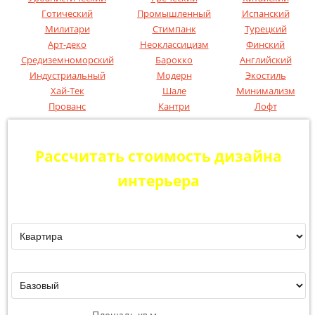
Готический
Промышленный
Испанский
Милитари
Стимпанк
Турецкий
Арт-деко
Неоклассицизм
Финский
Средиземноморский
Барокко
Английский
Индустриальный
Модерн
Экостиль
Хай-Тек
Шале
Минимализм
Прованс
Кантри
Лофт
Рассчитать стоимость дизайна
интерьера
Помещение:
Тип дизайна