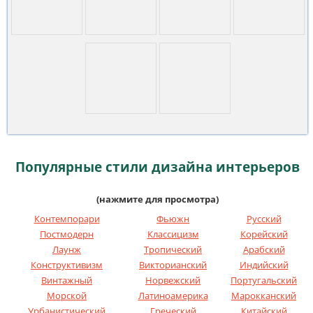
Популярные стили дизайна интерьеров
(нажмите для просмотра)
Контемпорари
Фьюжн
Русский
Постмодерн
Классицизм
Корейский
Лаунж
Тропический
Арабский
Конструктивизм
Викторианский
Индийский
Винтажный
Норвежский
Португальский
Морской
Латиноамерика
Марокканский
Урбанистический
Греческий
Китайский