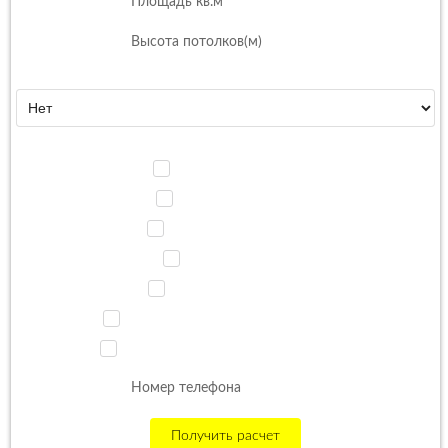
Перепланировка
Дополнительно:
Авторский надзор
3D визуализация
Ремонт помещений
Подбор мебели
Подбор сантехники
Подбор отделочных материалов
Подбор осветительных приборов
Получить расчет