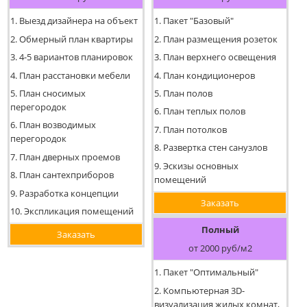
1. Выезд дизайнера на объект
1. Пакет "Базовый"
2. Обмерный план квартиры
2. План размещения розеток
3. 4-5 вариантов планировок
3. План верхнего освещения
4. План расстановки мебели
4. План кондиционеров
5. План сносимых
5. План полов
перегородок
6. План теплых полов
6. План возводимых
7. План потолков
перегородок
8. Развертка стен санузлов
7. План дверных проемов
9. Эскизы основных
8. План сантехприборов
помещений
9. Разработка концепции
Заказать
10. Экспликация помещений
Полный
Заказать
от 2000 руб/м2
1. Пакет "Оптимальный"
2. Компьютерная 3D-
визуализация жилых комнат,