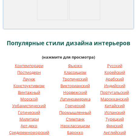
Популярные стили дизайна интерьеров
(нажмите для просмотра)
Контемпорари
Фьюжн
Русский
Постмодерн
Классицизм
Корейский
Лаунж
Тропический
Арабский
Конструктивизм
Викторианский
Индийский
Винтажный
Норвежский
Португальский
Морской
Латиноамерика
Марокканский
Урбанистический
Греческий
Китайский
Готический
Промышленный
Испанский
Милитари
Стимпанк
Турецкий
Арт-деко
Неоклассицизм
Финский
Средиземноморский
Барокко
Английский