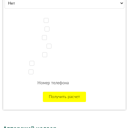
Дополнительно:
Авторский надзор
3D визуализация
Ремонт помещений
Подбор мебели
Подбор сантехники
Подбор отделочных материалов
Подбор осветительных приборов
Получить расчет