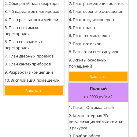
2. Обмерный план квартиры
2. План размещения розеток
3. 4-5 вариантов планировок
3. План верхнего освещения
4. План расстановки мебели
4. План кондиционеров
5. План сносимых
5. План полов
перегородок
6. План теплых полов
6. План возводимых
7. План потолков
перегородок
8. Развертка стен санузлов
7. План дверных проемов
9. Эскизы основных
8. План сантехприборов
помещений
9. Разработка концепции
Заказать
10. Экспликация помещений
Полный
Заказать
от 2000 руб/м2
1. Пакет "Оптимальный"
2. Компьютерная 3D-
визуализация жилых комнат,
3 ракурса
3. Подбор обоев