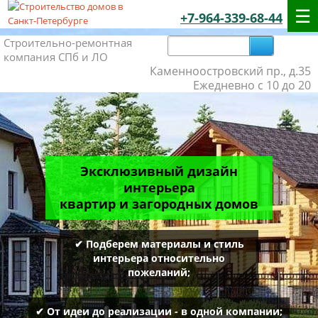
+7-964-339-68-44
Строительно-ремонтная
компания СПб и ЛО
Каменноостровский пр., д.35
Ежедневно с 10 до 20
Эксклюзивный дизайн
интерьера
квартир и загородных домов
✔ Подберем материалы и стиль
интерьера относительно
пожеланий;
✔ От идеи до реализации - в одной компании;