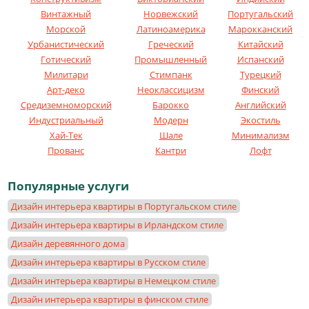
Винтажный
Норвежский
Португальский
Морской
Латиноамерика
Марокканский
Урбанистический
Греческий
Китайский
Готический
Промышленный
Испанский
Милитари
Стимпанк
Турецкий
Арт-деко
Неоклассицизм
Финский
Средиземноморский
Барокко
Английский
Индустриальный
Модерн
Экостиль
Хай-Тек
Шале
Минимализм
Прованс
Кантри
Лофт
Популярные услуги
Дизайн интерьера квартиры в Португальском стиле
Дизайн интерьера квартиры в Ирландском стиле
Дизайн деревянного дома
Дизайн интерьера квартиры в Русском стиле
Дизайн интерьера квартиры в Немецком стиле
Дизайн интерьера квартиры в финском стиле