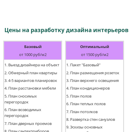
Цены на разработку дизайна интерьеров
Базовый
Оптимальный
от 1000 руб/м2
от 1500 руб/м2
1. Выезд дизайнера на объект
1. Пакет "Базовый"
2. Обмерный план квартиры
2. План размещения розеток
3. 4-5 вариантов планировок
3. План верхнего освещения
4. План расстановки мебели
4. План кондиционеров
5. План сносимых
5. План полов
перегородок
6. План теплых полов
6. План возводимых
7. План потолков
перегородок
8. Развертка стен санузлов
7. План дверных проемов
9. Эскизы основных
8. План сантехприборов