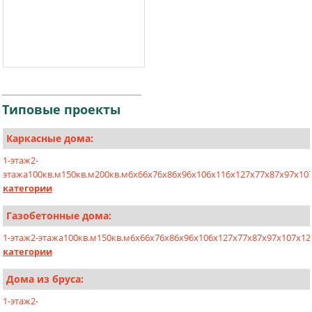
Типовые
проекты
Каркасные дома:
1-этаж
2-
этажа
100кв.м
150кв.м
200кв.м
6х6
6х7
6х8
6х9
6х10
6х11
6х12
7х7
7х8
7х9
7х10
категории
Газобетонные дома:
1-этаж
2-этажа
100кв.м
150кв.м
6x6
6x7
6x8
6x9
6x10
6x12
7x7
7x8
7x9
7x10
7x12
категории
Дома из бруса:
1-этаж
2-