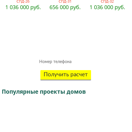
СПД-26
СПД-31
СПД-32
1 036 000 руб.
656 000 руб.
1 036 000 руб.
Рассчитаем смету исходя из вашего
бюджета и пожеланий!
(подберем оптимальные материалы)
Получить расчет
Популярные
проекты домов