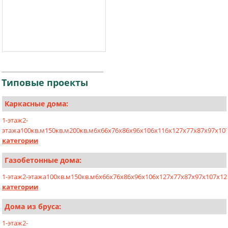
Типовые
проекты
Каркасные дома:
1-этаж
2-
этажа
100кв.м
150кв.м
200кв.м
6х6
6х7
6х8
6х9
6х10
6х11
6х12
7х7
7х8
7х9
7х10
категории
Газобетонные дома:
1-этаж
2-этажа
100кв.м
150кв.м
6x6
6x7
6x8
6x9
6x10
6x12
7x7
7x8
7x9
7x10
7x12
категории
Дома из бруса:
1-этаж
2-