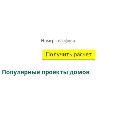
Рассчитаем смету исходя из вашего
бюджета и пожеланий!
(подберем оптимальные материалы)
Получить расчет
Популярные
проекты домов