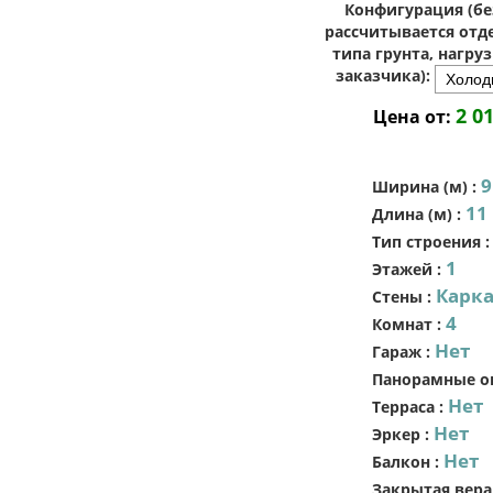
Конфигурация (бе
рассчитывается отде
типа грунта, нагру
заказчика):
2 0
Цена от:
9
Ширина (м)
:
11
Длина (м)
:
Тип строения
1
Этажей
:
Карк
Стены
:
4
Комнат
:
Нет
Гараж
:
Панорамные о
Нет
Терраса
:
Нет
Эркер
:
Нет
Балкон
:
Закрытая вера