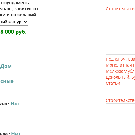
з фундамента -
льно, зависит от
Строительств
зки и пожеланий
18 000 руб.
Под ключ
,
Св
Монолитная 
Дом
:
Мелкозаглуб
Цокольный
,
Б
асные
Статьи
Строительств
Нет
кна
:
Нет
нда
: