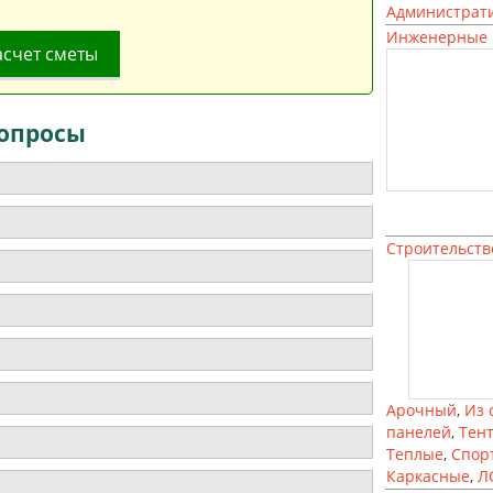
Администрат
Инженерные 
асчет сметы
опросы
Строительств
Арочный
,
Из 
панелей
,
Тен
Теплые
,
Спор
Каркасные
,
Л