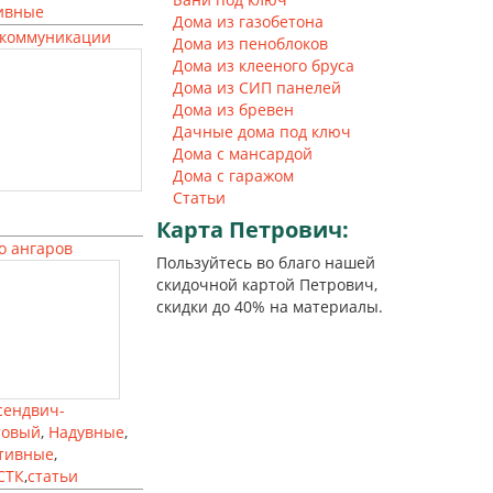
ивные
Дома из газобетона
коммуникации
Дома из пеноблоков
Дома из клееного бруса
Дома из СИП панелей
Дома из бревен
Дачные дома под ключ
Дома с мансардой
Дома с гаражом
Статьи
Карта
Петрович:
о ангаров
Пользуйтесь во благо нашей
скидочной картой Петрович,
скидки до 40% на материалы.
сендвич-
товый
,
Надувные
,
тивные
,
СТК
,
статьи