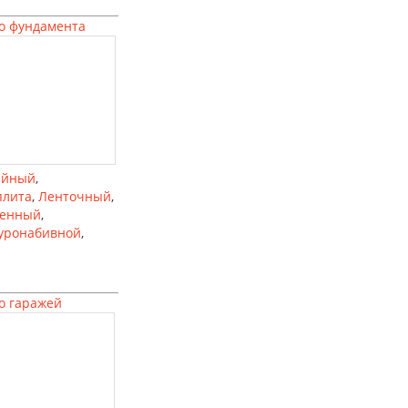
о фундамента
айный
,
плита
,
Ленточный
,
ленный
,
уронабивной
,
о гаражей