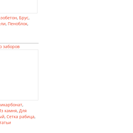
азобетон
,
Брус
,
ели
,
Пеноблок
,
о заборов
ликарбонат
,
Из камня
,
Для
ый
,
Сетка рабица
,
татьи