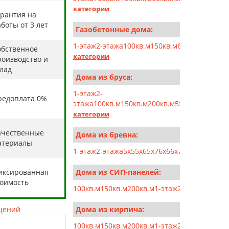
категории
арантия на
боты от 3 лет
Газобетонные дома:
1-этаж
2-этажа
100кв.м
150кв.м
6x6
6x7
6x8
6x9
6
обственное
категории
роизводство и
клад
Дома из бруса:
1-этаж
2-
редоплата 0%
этажа
100кв.м
150кв.м
200кв.м
5x5
5x6
5x7
5x10
категории
ачественные
Дома из бревна:
атериалы
1-этаж
2-этажа
5x5
5x6
5x7
6x6
6x7
6x8
6x9
7x7
7x8
иксированная
Дома из СИП-панелей:
тоимость
100кв.м
150кв.м
200кв.м
1-этаж
2-этажа
5x5
5x6
щений
Дома из кирпича:
100кв.м
150кв.м
200кв.м
1-этаж
2-этажа
6x6
6x7