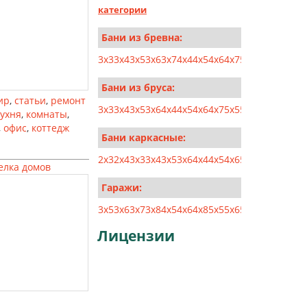
категории
Бани из бревна:
3x3
3x4
3x5
3x6
3x7
4x4
4x5
4x6
4x7
5x5
5x6
5x7
5x8
Бани из бруса:
ир
,
статьи
,
ремонт
3x3
3x4
3x5
3x6
4x4
4x5
4x6
4x7
5x5
5x6
5x7
5x8
6x6
кухня
,
комнаты
,
,
офис
,
коттедж
Бани каркасные:
2x3
2x4
3x3
3x4
3x5
3x6
4x4
4x5
4x6
5x5
5x6
6x6
6x7
елка домов
Гаражи:
3x5
3x6
3x7
3x8
4x5
4x6
4x8
5x5
5x6
5x8
5x10
6x6
6x
Лицензии