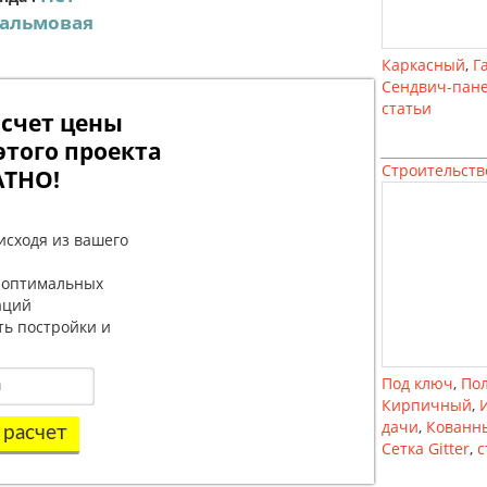
альмовая
Каркасный
,
Г
Сендвич-пан
статьи
счет цены
этого проекта
Строительств
АТНО!
исходя из вашего
 оптимальных
аций
ть постройки и
Под ключ
,
По
Кирпичный
,
дачи
,
Кованн
 расчет
Сетка Gitter
,
с