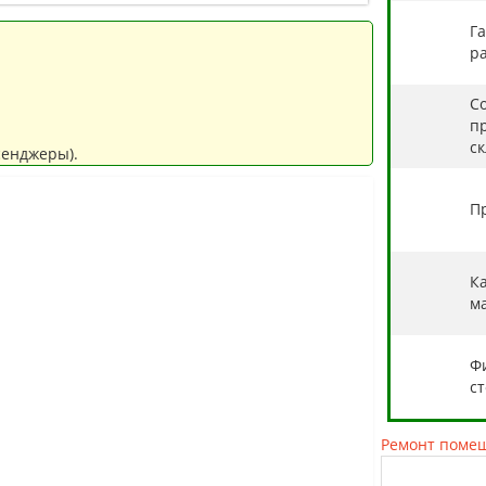
Г
ра
С
п
с
сенджеры).
П
К
м
Ф
с
Ремонт поме