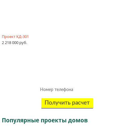
Проект КД-301
2 218 000 руб.
Рассчитаем смету исходя из вашего
бюджета и пожеланий!
(подберем оптимальные материалы)
Получить расчет
Популярные
проекты домов