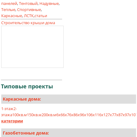
панелей
,
Тентовый
,
Надувные
,
Теплые
,
Спортивные
,
Каркасные
,
ЛСТК
,
статьи
Строительство крыши дома
Типовые
проекты
Каркасные дома:
1-этаж
2-
этажа
100кв.м
150кв.м
200кв.м
6х6
6х7
6х8
6х9
6х10
6х11
6х12
7х7
7х8
7х9
7х10
категории
Газобетонные дома: