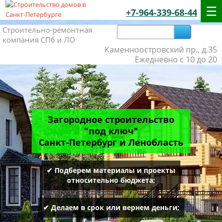
+7-964-339-68-44
Строительно-ремонтная
компания СПб и ЛО
Каменноостровский пр., д.35
Ежедневно с 10 до 20
Загородное строительство
"под ключ"
Санкт-Петербург и Ленобласть
✔ Подберем материалы и проекты
относительно бюджета;
✔ Делаем в срок или вернем деньги;