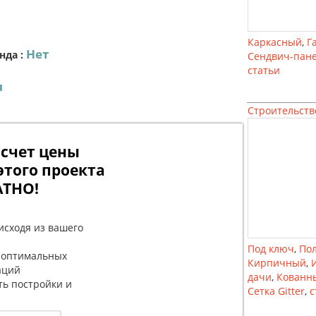
Каркасный
,
Г
Нет
нда
:
Сендвич-пан
статьи
я
Строительств
счет цены
этого проекта
АТНО!
исходя из вашего
Под ключ
,
По
 оптимальных
Кирпичный
,
аций
дачи
,
Кованн
ть постройки и
Сетка Gitter
,
с