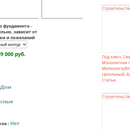
Строительств
з фундамента -
льно, зависит от
зки и пожеланий
39 000 руб.
Под ключ
,
Св
Монолитная 
Мелкозаглуб
Цокольный
,
Б
Статьи
Дом
:
Строительств
асные
Нет
кна
: