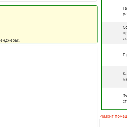
Г
ра
С
п
с
сенджеры).
П
К
м
Ф
с
Ремонт поме