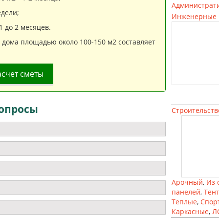
Администрат
дели;
Инженерные 
 до 2 месяцев.
» дома площадью около 100-150 м2 составляет
асчет сметы
опросы
Строительств
Арочный
,
Из 
панелей
,
Тен
Теплые
,
Спор
Каркасные
,
Л