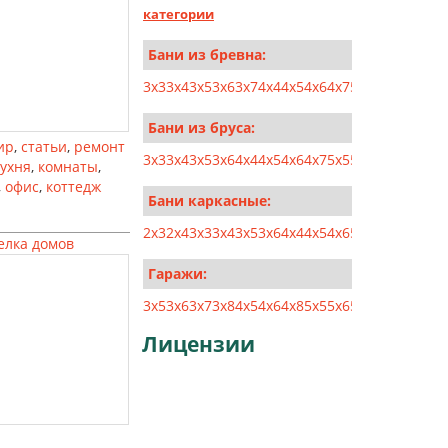
категории
Бани из бревна:
3x3
3x4
3x5
3x6
3x7
4x4
4x5
4x6
4x7
5x5
5x6
5x7
5x8
Бани из бруса:
ир
,
статьи
,
ремонт
3x3
3x4
3x5
3x6
4x4
4x5
4x6
4x7
5x5
5x6
5x7
5x8
6x6
кухня
,
комнаты
,
,
офис
,
коттедж
Бани каркасные:
2x3
2x4
3x3
3x4
3x5
3x6
4x4
4x5
4x6
5x5
5x6
6x6
6x7
елка домов
Гаражи:
3x5
3x6
3x7
3x8
4x5
4x6
4x8
5x5
5x6
5x8
5x10
6x6
6x
Лицензии