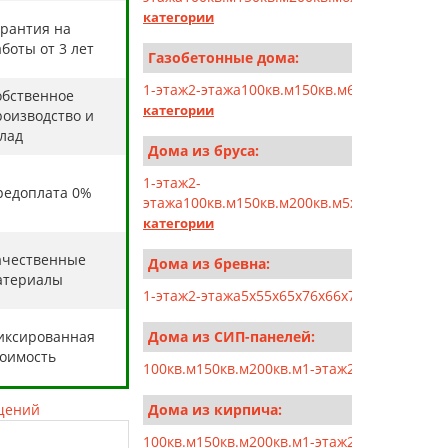
категории
арантия на
боты от 3 лет
Газобетонные дома:
1-этаж
2-этажа
100кв.м
150кв.м
6x6
6x7
6x8
6x9
6
обственное
категории
роизводство и
клад
Дома из бруса:
1-этаж
2-
редоплата 0%
этажа
100кв.м
150кв.м
200кв.м
5x5
5x6
5x7
5x10
категории
ачественные
Дома из бревна:
атериалы
1-этаж
2-этажа
5x5
5x6
5x7
6x6
6x7
6x8
6x9
7x7
7x8
иксированная
Дома из СИП-панелей:
тоимость
100кв.м
150кв.м
200кв.м
1-этаж
2-этажа
5x5
5x6
щений
Дома из кирпича:
100кв.м
150кв.м
200кв.м
1-этаж
2-этажа
6x6
6x7