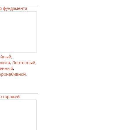
о фундамента
айный
,
плита
,
Ленточный
,
ленный
,
уронабивной
,
о гаражей