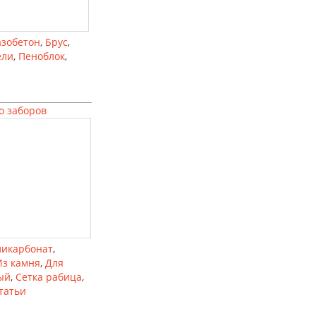
азобетон
,
Брус
,
ели
,
Пеноблок
,
о заборов
ликарбонат
,
Из камня
,
Для
ый
,
Сетка рабица
,
татьи