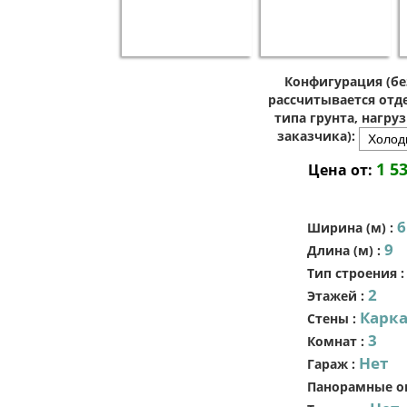
Конфигурация (бе
рассчитывается отде
типа грунта, нагру
заказчика):
1 5
Цена от:
6
Ширина (м)
:
9
Длина (м)
:
Тип строения
2
Этажей
:
Карк
Стены
:
3
Комнат
:
Нет
Гараж
:
Панорамные о