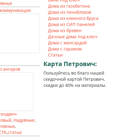
ивные
Дома из газобетона
коммуникации
Дома из пеноблоков
Дома из клееного бруса
Дома из СИП панелей
Дома из бревен
Дачные дома под ключ
Дома с мансардой
Дома с гаражом
Статьи
Карта
Петрович:
о ангаров
Пользуйтесь во благо нашей
скидочной картой Петрович,
скидки до 40% на материалы.
сендвич-
товый
,
Надувные
,
тивные
,
СТК
,
статьи