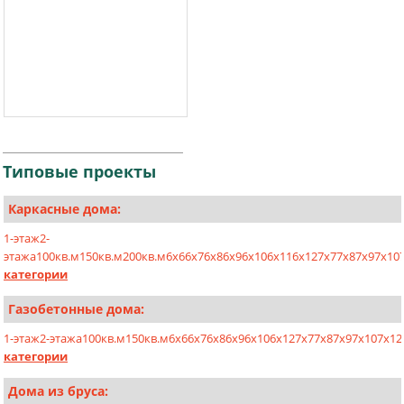
Типовые
проекты
Каркасные дома:
1-этаж
2-
этажа
100кв.м
150кв.м
200кв.м
6х6
6х7
6х8
6х9
6х10
6х11
6х12
7х7
7х8
7х9
7х10
категории
Газобетонные дома:
1-этаж
2-этажа
100кв.м
150кв.м
6x6
6x7
6x8
6x9
6x10
6x12
7x7
7x8
7x9
7x10
7x12
категории
Дома из бруса: