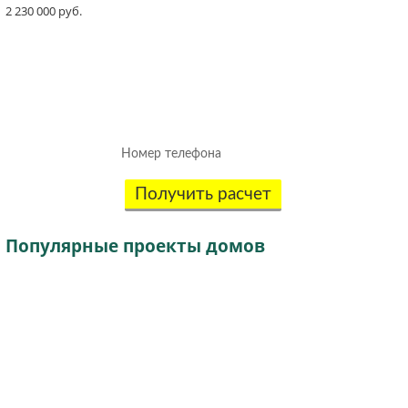
2 230 000 руб.
Рассчитаем смету исходя из вашего
бюджета и пожеланий!
(подберем оптимальные материалы)
Получить расчет
Популярные
проекты домов