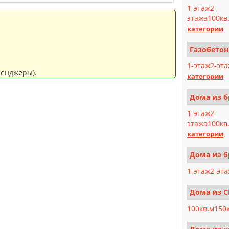
1-этаж
2-
этажа
100кв
категории
Газобетон
1-этаж
2-эт
сенджеры).
категории
Дома из б
1-этаж
2-
этажа
100кв
категории
Дома из б
1-этаж
2-эт
Дома из С
100кв.м
150