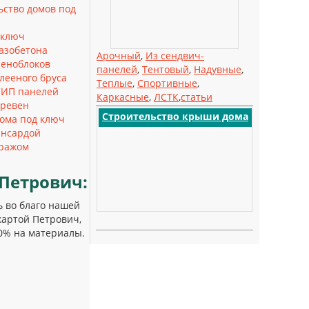
ьство домов под
 ключ
газобетона
Арочный
,
Из сендвич-
пеноблоков
панелей
,
Тентовый
,
Надувные
,
лееного бруса
Теплые
,
Спортивные
,
СИП панелей
Каркасные
,
ЛСТК
,
статьи
бревен
Строительство крыши дома
ома под ключ
ансардой
аражом
Петрович:
ь во благо нашей
картой Петрович,
40% на материалы.