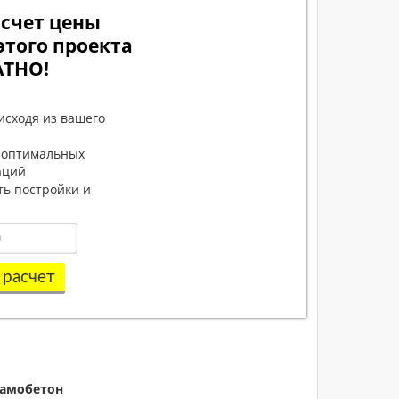
счет цены
этого проекта
АТНО!
исходя из вашего
 оптимальных
аций
ть постройки и
 расчет
рамобетон