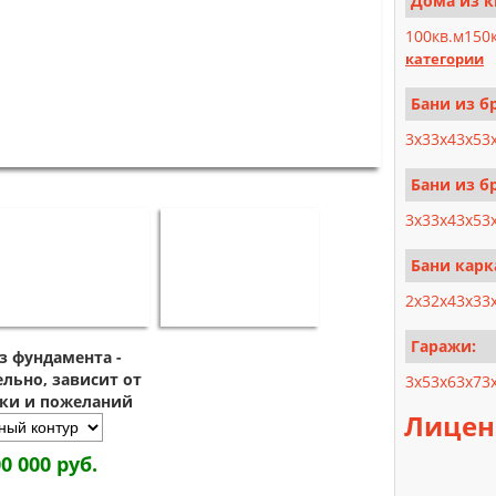
Дома из к
100кв.м
150
категории
Бани из б
3x3
3x4
3x5
3
Бани из бр
3x3
3x4
3x5
3
Бани карк
2x3
2x4
3x3
3
Гаражи:
з фундамента -
льно, зависит от
3x5
3x6
3x7
3
зки и пожеланий
Лицен
00 000 руб.