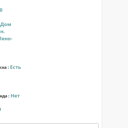
0
Дом
:
н.
Пено-
Есть
кна
:
Нет
нда
:
я