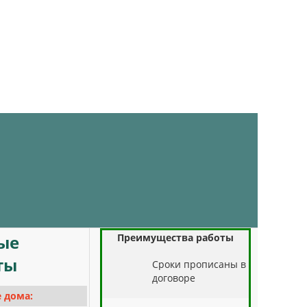
Преимущества работы
ые
ты
Cроки прописаны в
договоре
 дома: