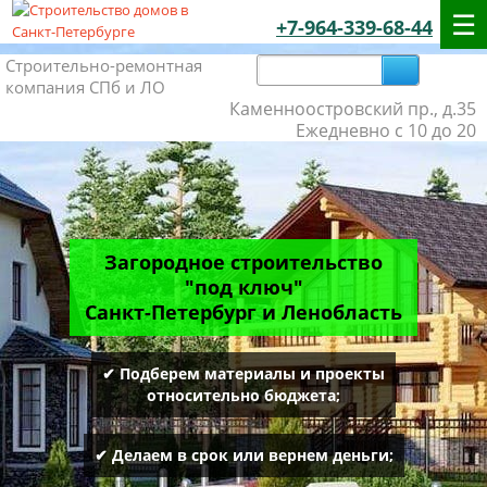
+7-964-339-68-44
Строительно-ремонтная
компания СПб и ЛО
Каменноостровский пр., д.35
Ежедневно с 10 до 20
Загородное строительство
"под ключ"
Санкт-Петербург и Ленобласть
✔ Подберем материалы и проекты
относительно бюджета;
✔ Делаем в срок или вернем деньги;