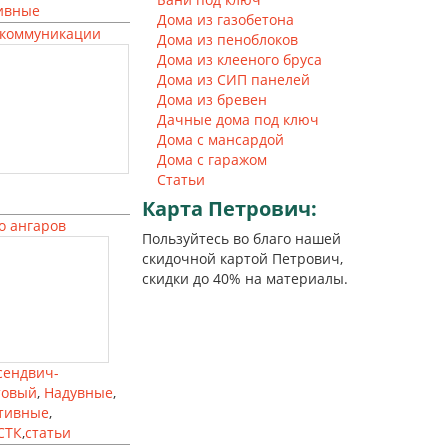
ивные
Дома из газобетона
коммуникации
Дома из пеноблоков
Дома из клееного бруса
Дома из СИП панелей
Дома из бревен
Дачные дома под ключ
Дома с мансардой
Дома с гаражом
Статьи
Карта
Петрович:
о ангаров
Пользуйтесь во благо нашей
скидочной картой Петрович,
скидки до 40% на материалы.
сендвич-
товый
,
Надувные
,
тивные
,
СТК
,
статьи