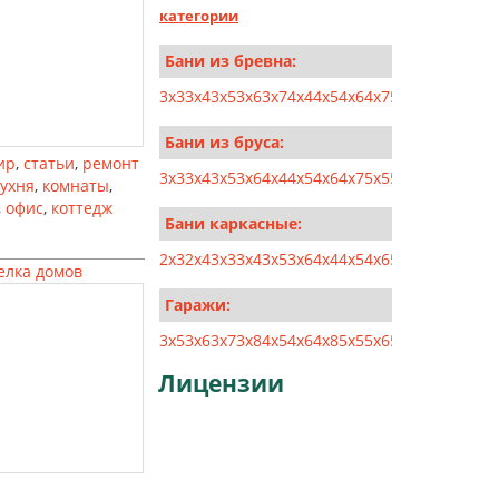
категории
Бани из бревна:
3x3
3x4
3x5
3x6
3x7
4x4
4x5
4x6
4x7
5x5
5x6
5x7
5x8
Бани из бруса:
ир
,
статьи
,
ремонт
3x3
3x4
3x5
3x6
4x4
4x5
4x6
4x7
5x5
5x6
5x7
5x8
6x6
кухня
,
комнаты
,
,
офис
,
коттедж
Бани каркасные:
2x3
2x4
3x3
3x4
3x5
3x6
4x4
4x5
4x6
5x5
5x6
6x6
6x7
елка домов
Гаражи:
3x5
3x6
3x7
3x8
4x5
4x6
4x8
5x5
5x6
5x8
5x10
6x6
6x
Лицензии