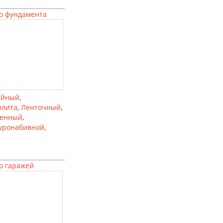
о фундамента
айный
,
плита
,
Ленточный
,
ленный
,
уронабивной
,
о гаражей