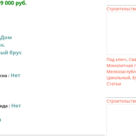
99 000 руб.
Строительств
Дом
:
н.
ый брус
Под ключ
,
Св
Монолитная 
Мелкозаглуб
Нет
кна
:
Цокольный
,
Б
Статьи
Строительств
Нет
нда
:
я