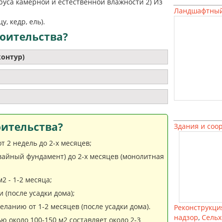
руса камерной и естественной влажности 2) Из
Ландшафтный
, кедр, ель).
оительства?
контур)
оительства?
Здания и соо
 2 недель до 2-х месяцев;
свайный фундамент) до 2-х месяцев (монолитная
2 - 1-2 месяца;
 (после усадки дома);
ланию от 1-2 месяцев (после усадки дома).
Реконструкци
надзор
,
Сельх
ю около 100-150 м2 составляет около 2-3