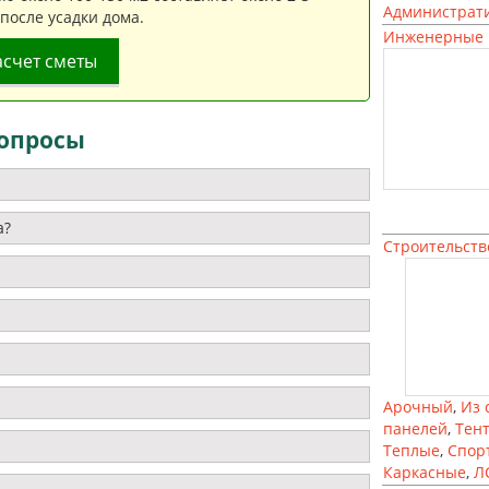
Администрат
 после усадки дома.
Инженерные 
асчет сметы
опросы
а?
Строительств
Арочный
,
Из 
панелей
,
Тен
Теплые
,
Спор
Каркасные
,
Л