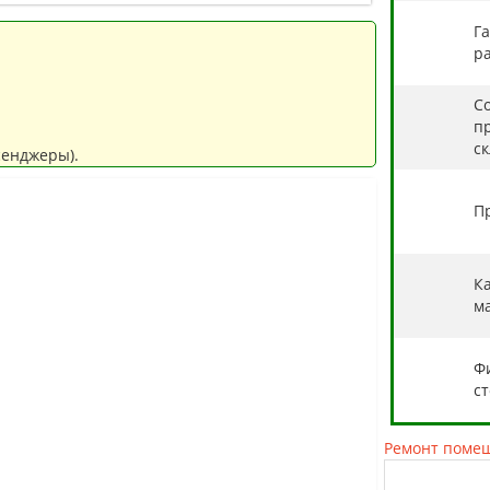
Г
ра
С
п
с
сенджеры).
П
К
м
Ф
с
Ремонт поме