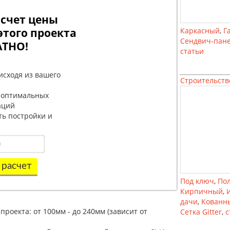
счет цены
этого проекта
Каркасный
,
Г
Сендвич-пан
АТНО!
статьи
исходя из вашего
Строительств
 оптимальных
аций
ть постройки и
 расчет
Под ключ
,
По
Кирпичный
,
дачи
,
Кованн
роекта: от 100мм - до 240мм (зависит от
Сетка Gitter
,
с