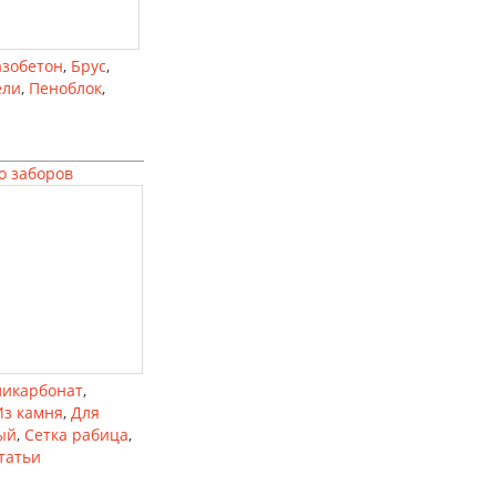
азобетон
,
Брус
,
ели
,
Пеноблок
,
о заборов
ликарбонат
,
Из камня
,
Для
ый
,
Сетка рабица
,
татьи