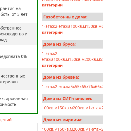
категории
арантия на
боты от 3 лет
Газобетонные дома:
1-этаж
2-этажа
100кв.м
150кв.м
6x6
6x7
6x8
6x9
6
обственное
категории
роизводство и
клад
Дома из бруса:
1-этаж
2-
редоплата 0%
этажа
100кв.м
150кв.м
200кв.м
5x5
5x6
5x7
5x10
категории
ачественные
Дома из бревна:
атериалы
1-этаж
2-этажа
5x5
5x6
5x7
6x6
6x7
6x8
6x9
7x7
7x8
иксированная
Дома из СИП-панелей:
тоимость
100кв.м
150кв.м
200кв.м
1-этаж
2-этажа
5x5
5x6
щений
Дома из кирпича:
100кв.м
150кв.м
200кв.м
1-этаж
2-этажа
6x6
6x7