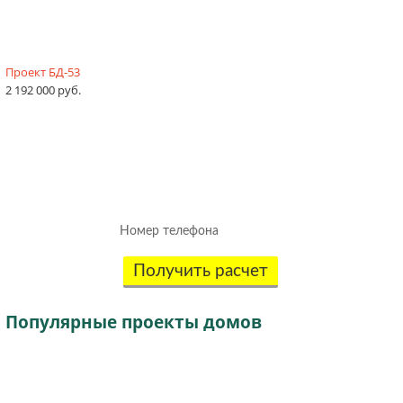
Проект БД-53
2 192 000 руб.
Рассчитаем смету исходя из вашего
бюджета и пожеланий!
(подберем оптимальные материалы)
Получить расчет
Популярные
проекты домов