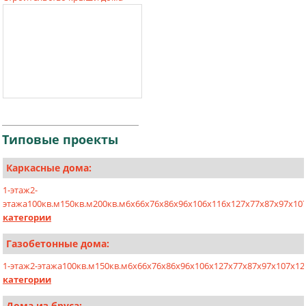
Типовые
проекты
Каркасные дома:
1-этаж
2-
этажа
100кв.м
150кв.м
200кв.м
6х6
6х7
6х8
6х9
6х10
6х11
6х12
7х7
7х8
7х9
7х10
категории
Газобетонные дома:
1-этаж
2-этажа
100кв.м
150кв.м
6x6
6x7
6x8
6x9
6x10
6x12
7x7
7x8
7x9
7x10
7x12
категории
Дома из бруса: