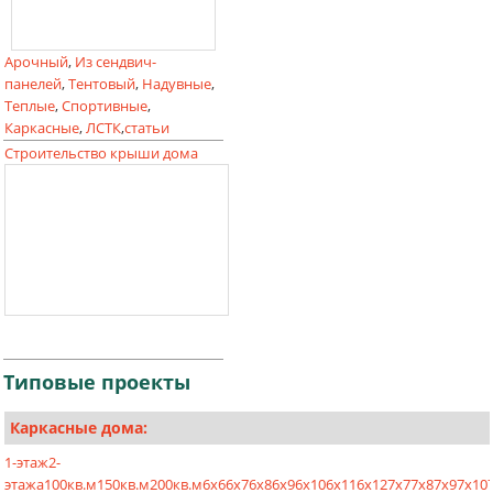
Арочный
,
Из сендвич-
панелей
,
Тентовый
,
Надувные
,
Теплые
,
Спортивные
,
Каркасные
,
ЛСТК
,
статьи
Строительство крыши дома
Типовые
проекты
Каркасные дома:
1-этаж
2-
этажа
100кв.м
150кв.м
200кв.м
6х6
6х7
6х8
6х9
6х10
6х11
6х12
7х7
7х8
7х9
7х10