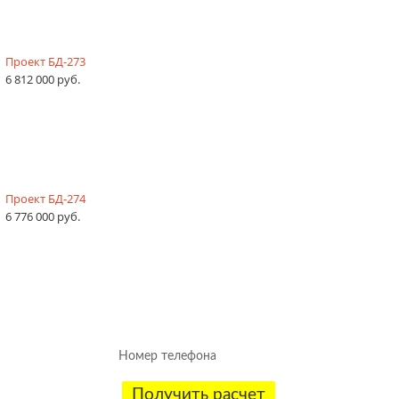
Проект БД-273
6 812 000 руб.
Проект БД-274
6 776 000 руб.
Рассчитаем смету исходя из вашего
бюджета и пожеланий!
(подберем оптимальные материалы)
Получить расчет