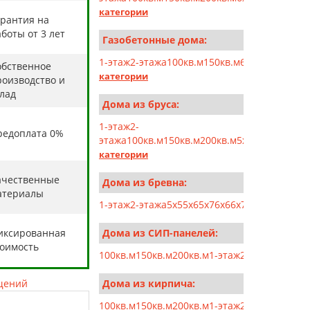
категории
арантия на
боты от 3 лет
Газобетонные дома:
1-этаж
2-этажа
100кв.м
150кв.м
6x6
6x7
6x8
6x9
6
обственное
категории
роизводство и
клад
Дома из бруса:
1-этаж
2-
редоплата 0%
этажа
100кв.м
150кв.м
200кв.м
5x5
5x6
5x7
5x10
категории
ачественные
Дома из бревна:
атериалы
1-этаж
2-этажа
5x5
5x6
5x7
6x6
6x7
6x8
6x9
7x7
7x8
иксированная
Дома из СИП-панелей:
тоимость
100кв.м
150кв.м
200кв.м
1-этаж
2-этажа
5x5
5x6
щений
Дома из кирпича:
100кв.м
150кв.м
200кв.м
1-этаж
2-этажа
6x6
6x7