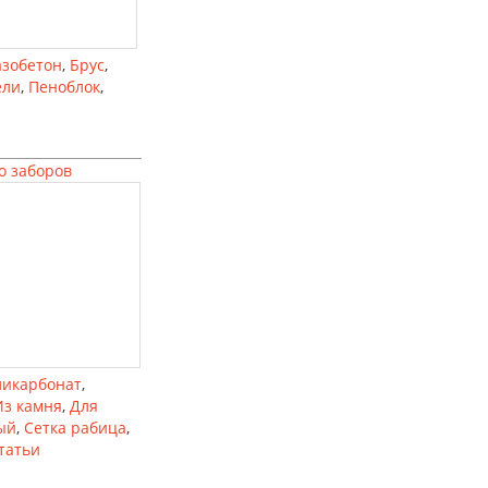
азобетон
,
Брус
,
ели
,
Пеноблок
,
о заборов
ликарбонат
,
Из камня
,
Для
ый
,
Сетка рабица
,
татьи