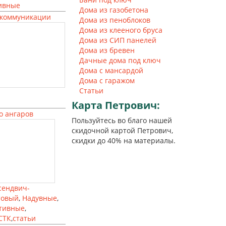
ивные
Дома из газобетона
коммуникации
Дома из пеноблоков
Дома из клееного бруса
Дома из СИП панелей
Дома из бревен
Дачные дома под ключ
Дома с мансардой
Дома с гаражом
Статьи
Карта
Петрович:
о ангаров
Пользуйтесь во благо нашей
скидочной картой Петрович,
скидки до 40% на материалы.
сендвич-
товый
,
Надувные
,
тивные
,
СТК
,
статьи