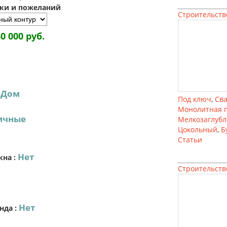
зки и пожеланий
Строительств
30 000 руб.
Дом
:
Под ключ
,
Св
Монолитная 
ичные
Мелкозаглуб
Цокольный
,
Б
Статьи
Нет
кна
:
Строительств
Нет
нда
: