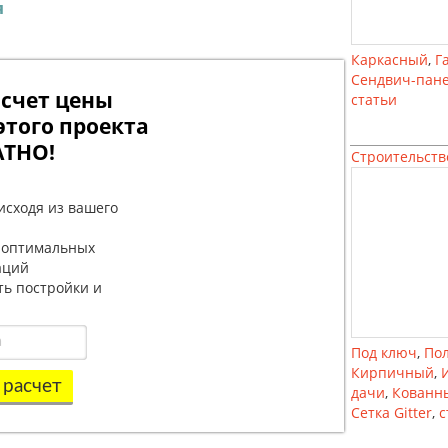
я
Каркасный
,
Г
Сендвич-пан
счет цены
статьи
этого проекта
АТНО!
Строительств
исходя из вашего
 оптимальных
аций
ть постройки и
Под ключ
,
По
Кирпичный
,
 расчет
дачи
,
Кованн
Сетка Gitter
,
с