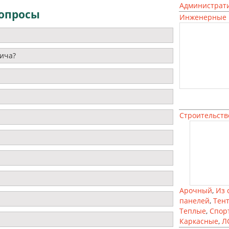
Администрат
опросы
Инженерные 
ича?
Строительств
Арочный
,
Из 
панелей
,
Тен
Теплые
,
Спор
Каркасные
,
Л