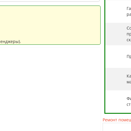
Г
ра
С
п
с
сенджеры).
П
К
м
Ф
с
Ремонт поме