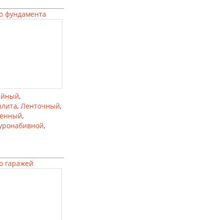
о фундамента
айный
,
плита
,
Ленточный
,
ленный
,
уронабивной
,
о гаражей