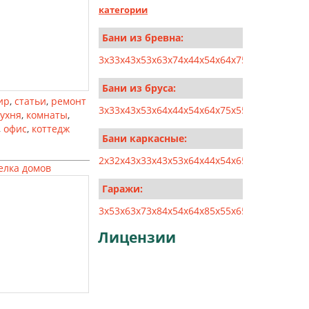
категории
Бани из бревна:
3x3
3x4
3x5
3x6
3x7
4x4
4x5
4x6
4x7
5x5
5x6
5x7
5x8
Бани из бруса:
ир
,
статьи
,
ремонт
3x3
3x4
3x5
3x6
4x4
4x5
4x6
4x7
5x5
5x6
5x7
5x8
6x6
кухня
,
комнаты
,
,
офис
,
коттедж
Бани каркасные:
2x3
2x4
3x3
3x4
3x5
3x6
4x4
4x5
4x6
5x5
5x6
6x6
6x7
елка домов
Гаражи:
3x5
3x6
3x7
3x8
4x5
4x6
4x8
5x5
5x6
5x8
5x10
6x6
6x
Лицензии