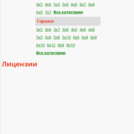
4x5
4x6
5x5
5x6
6x6
6x7
6x8
6x9
7x7
Все категории
Гаражи:
3x5
3x6
3x7
3x8
4x5
4x6
4x8
5x5
5x6
5x8
5x10
6x6
6x8
6x9
6x10
6x12
8x8
8x10
Все категории
Лицензии