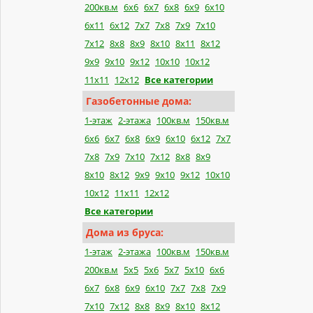
200кв.м
6х6
6х7
6х8
6х9
6х10
6х11
6х12
7х7
7х8
7х9
7х10
7х12
8х8
8х9
8х10
8х11
8х12
9х9
9х10
9х12
10х10
10х12
11х11
12х12
Все категории
Газобетонные дома:
1-этаж
2-этажа
100кв.м
150кв.м
6x6
6x7
6x8
6x9
6x10
6x12
7x7
7x8
7x9
7x10
7x12
8x8
8x9
8x10
8x12
9x9
9x10
9x12
10x10
10x12
11x11
12x12
Все категории
Дома из бруса:
1-этаж
2-этажа
100кв.м
150кв.м
200кв.м
5x5
5x6
5x7
5x10
6x6
6x7
6x8
6x9
6x10
7x7
7x8
7x9
7x10
7x12
8x8
8x9
8x10
8x12