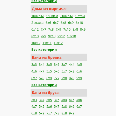
Все категории
Дома из кирпича:
100кв.м
150кв.м
200кв.м
1-этаж
2-этажа
6x6
6x7
6x8
6x9
6x10
6x12
7x7
7x8
7x9
7x10
8x8
8x9
8x10
9x9
9x10
9x12
10x10
10x12
11x11
12x12
Все категории
Бани из бревна:
3x3
3x4
3x5
3x6
3x7
4x4
4x5
4x6
4x7
5x5
5x6
5x7
5x8
6x6
6x7
6x8
6x9
7x7
7x8
8x8
9x9
Все категории
Бани из бруса:
3x3
3x4
3x5
3x6
4x4
4x5
4x6
4x7
5x5
5x6
5x7
5x8
6x6
6x7
6x8
6x9
7x7
7x8
8x8
9x9