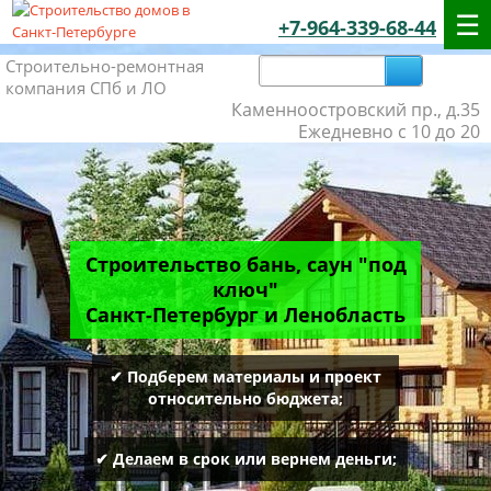
+7-964-339-68-44
Строительно-ремонтная
компания СПб и ЛО
Каменноостровский пр., д.35
Ежедневно с 10 до 20
Строительство бань, саун "под
ключ"
Санкт-Петербург и Ленобласть
✔ Подберем материалы и проект
относительно бюджета;
✔ Делаем в срок или вернем деньги;