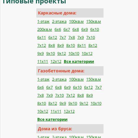
Типовые
проекты
Каркасные дома:
1-этаж
2-этажа
100кв.м
150кв.м
200кв.м
6х6
6х7
6х8
6х9
6х10
6х11
6х12
7х7
7х8
7х9
7х10
7х12
8х8
8х9
8х10
8х11
8х12
9х9
9х10
9х12
10х10
10х12
11х11
12х12
Все категории
Газобетонные дома:
1-этаж
2-этажа
100кв.м
150кв.м
6x6
6x7
6x8
6x9
6x10
6x12
7x7
7x8
7x9
7x10
7x12
8x8
8x9
8x10
8x12
9x9
9x10
9x12
10x10
10x12
11x11
12x12
Все категории
Дома из бруса:
1-этаж
2-этажа
100кв.м
150кв.м