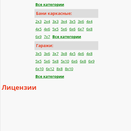
Все категории
Бани каркасные:
2x3
2x4
3x3
3x4
3x5
3x6
4x4
4x5
4x6
5x5
5x6
6x6
6x7
6x8
6x9
7x7
Все категории
Гаражи:
3x5
3x6
3x7
3x8
4x5
4x6
4x8
5x5
5x6
5x8
5x10
6x6
6x8
6x9
6x10
6x12
8x8
8x10
Все категории
Лицензии