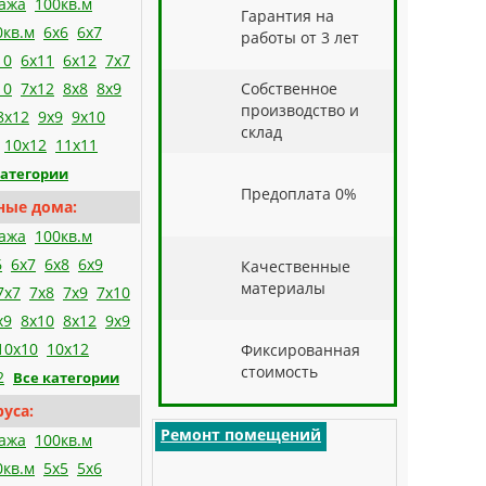
тажа
100кв.м
Гарантия на
0кв.м
6х6
6х7
работы от 3 лет
10
6х11
6х12
7х7
10
7х12
8х8
8х9
Собственное
производство и
8х12
9х9
9х10
склад
10х12
11х11
категории
Предоплата 0%
ные дома:
тажа
100кв.м
6
6x7
6x8
6x9
Качественные
материалы
7x7
7x8
7x9
7x10
x9
8x10
8x12
9x9
10x10
10x12
Фиксированная
стоимость
2
Все категории
уса:
Ремонт помещений
тажа
100кв.м
0кв.м
5x5
5x6