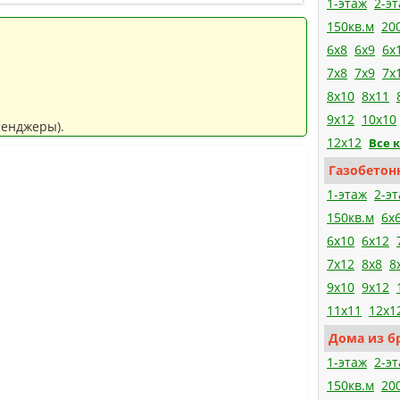
1-этаж
2-э
150кв.м
20
6х8
6х9
6х
7х8
7х9
7х
8х10
8х11
9х12
10х10
сенджеры).
12х12
Все 
Газобетон
1-этаж
2-э
150кв.м
6x
6x10
6x12
7x12
8x8
8
9x10
9x12
11x11
12x1
Дома из бр
1-этаж
2-э
150кв.м
20