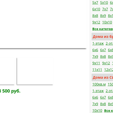
5x7
5x10
6
6x10
7x7
7
8x8
8x9
8x
9x12
10x10
Все катего
Дома из б
1-этаж
2-э
6x6
6x7
6x
7x9
8x8
8x
9x11
9x12
11x11
12x1
Дома из С
100кв.м
15
8 500 руб.
1-этаж
2-э
6x6
6x7
6x
7x9
8x8
8x
10x10
Все 