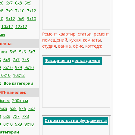
x6
6x7
6x8
6x9
x8
7x9
7x10
7x12
10
8x12
9x9
9x10
10x12
12x12
Ремонт квартир
,
статьи
,
ремонт
рии
помещений
,
кухня
,
комнаты
,
ревна:
студия
,
ванна
,
офис
,
коттедж
тажа
5x5
5x6
5x7
8
6x9
7x7
7x8
Фасадная отделка домов
9
8x10
9x9
9x10
10x10
10x12
2
Все категории
ИП-панелей:
0кв.м
200кв.м
тажа
5x5
5x6
5x7
8
6x9
7x7
7x8
Строительство фундамента
9
8x10
9x9
9x10
категории