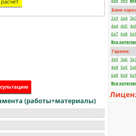
8x8
9x9
Вс
 расчет
Бани карк
2x3
2x4
3x
4x4
4x5
4x
6x7
6x8
6x
Все катего
Гаражи:
3x5
3x6
3x
4x8
5x5
5x
6x8
6x9
6x
Все катего
нсультацию
Лицен
амента (работы+материалы)