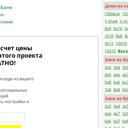
Дома из к
Баня
:
100кв.м
15
н.
асные
1-этаж
2-э
6x9
6x10
6
7x10
8x8
8
9x12
10x10
счет цены
12x12
Все 
этого проекта
Бани из бр
АТНО!
3x3
3x4
3x
4x5
4x6
4x
исходя из вашего
5x8
6x6
6x
7x8
8x8
9x
 оптимальных
аций
Бани из бр
ть постройки и
3x3
3x4
3x
4x6
4x7
5x
6x6
6x7
6x