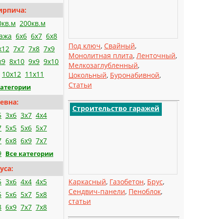
ирпича:
0кв.м
200кв.м
тажа
6x6
6x7
6x8
Под ключ
,
Свайный
,
x12
7x7
7x8
7x9
Монолитная плита
,
Ленточный
,
x9
8x10
9x9
9x10
Мелкозаглубленный
,
10x12
11x11
Цокольный
,
Буронабивной
,
Статьи
категории
евна:
Строительство гаражей
5
3x6
3x7
4x4
7
5x5
5x6
5x7
7
6x8
6x9
7x7
9
Все категории
уса:
5
3x6
4x4
4x5
Каркасный
,
Газобетон
,
Брус
,
Сендвич-панели
,
Пеноблок
,
5
5x6
5x7
5x8
статьи
8
6x9
7x7
7x8