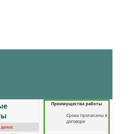
Преимущества работы
ые
ты
Cроки прописаны в
договоре
 дома: