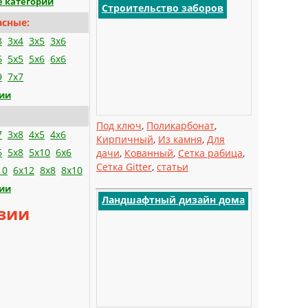
е категории
Строительство заборов
асные:
3
3x4
3x5
3x6
6
5x5
5x6
6x6
9
7x7
рии
Под ключ
,
Поликарбонат
,
7
3x8
4x5
4x6
Кирпичный
,
Из камня
,
Для
6
5x8
5x10
6x6
дачи
,
Кованный
,
Сетка рабица
,
Сетка Gitter
,
статьи
10
6x12
8x8
8x10
рии
Ландшафтный дизайн дома
зии