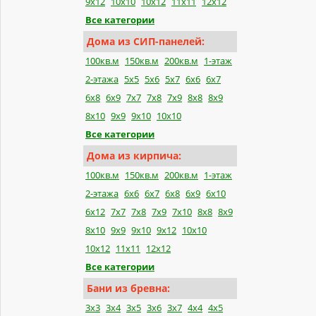
9x12
10x10
10x12
11x11
12x12
Все категории
Дома из СИП-панелей:
100кв.м
150кв.м
200кв.м
1-этаж
2-этажа
5x5
5x6
5x7
6x6
6x7
6x8
6x9
7x7
7x8
7x9
8x8
8x9
8x10
9x9
9x10
10x10
Все категории
Дома из кирпича:
100кв.м
150кв.м
200кв.м
1-этаж
2-этажа
6x6
6x7
6x8
6x9
6x10
6x12
7x7
7x8
7x9
7x10
8x8
8x9
8x10
9x9
9x10
9x12
10x10
10x12
11x11
12x12
Все категории
Бани из бревна:
3x3
3x4
3x5
3x6
3x7
4x4
4x5