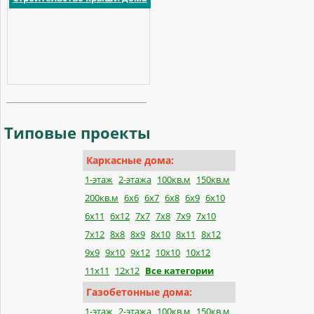
Типовые
проекты
Каркасные дома:
1-этаж
2-этажа
100кв.м
150кв.м
200кв.м
6х6
6х7
6х8
6х9
6х10
6х11
6х12
7х7
7х8
7х9
7х10
7х12
8х8
8х9
8х10
8х11
8х12
9х9
9х10
9х12
10х10
10х12
11х11
12х12
Все категории
Газобетонные дома:
1-этаж
2-этажа
100кв.м
150кв.м