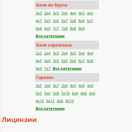
Бани из бруса:
3x3
3x4
3x5
3x6
4x4
4x5
4x6
4x7
5x5
5x6
5x7
5x8
6x6
6x7
6x8
6x9
7x7
7x8
8x8
9x9
Все категории
Бани каркасные:
2x3
2x4
3x3
3x4
3x5
3x6
4x4
4x5
4x6
5x5
5x6
6x6
6x7
6x8
6x9
7x7
Все категории
Гаражи:
3x5
3x6
3x7
3x8
4x5
4x6
4x8
5x5
5x6
5x8
5x10
6x6
6x8
6x9
6x10
6x12
8x8
8x10
Все категории
Лицензии