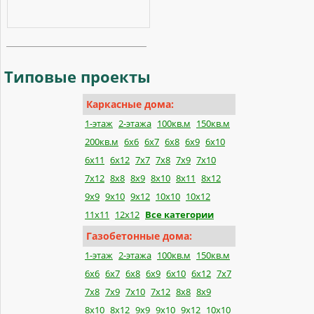
Типовые
проекты
Каркасные дома:
1-этаж
2-этажа
100кв.м
150кв.м
200кв.м
6х6
6х7
6х8
6х9
6х10
6х11
6х12
7х7
7х8
7х9
7х10
7х12
8х8
8х9
8х10
8х11
8х12
9х9
9х10
9х12
10х10
10х12
11х11
12х12
Все категории
Газобетонные дома:
1-этаж
2-этажа
100кв.м
150кв.м
6x6
6x7
6x8
6x9
6x10
6x12
7x7
7x8
7x9
7x10
7x12
8x8
8x9
8x10
8x12
9x9
9x10
9x12
10x10