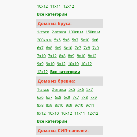
10x12
11x11
12x12
Все категории
Дома из бруса:
1-этаж
2-этажа
100кв.м
150кв.м
200кв.м
5x5
5x6
5x7
5x10
6x6
6x7
6x8
6x9
6x10
7x7
7x8
7x9
7x10
7x12
8x8
8x9
8x10
8x12
9x9
9x10
9x12
10x10
10x12
12x12
Все категории
Дома из бревна:
1-этаж
2-этажа
5x5
5x6
5x7
6x6
6x7
6x8
6x9
7x7
7x8
7x9
8x8
8x9
8x10
9x9
9x10
9x11
9x12
10x10
10x12
11x11
12x12
Все категории
Дома из СИП-панелей: