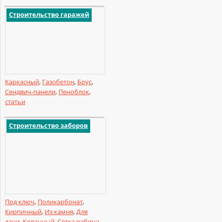
Строительство гаражей
Каркасный
,
Газобетон
,
Брус
,
Сендвич-панели
,
Пеноблок
,
статьи
Строительство заборов
Под ключ
,
Поликарбонат
,
Кирпичный
,
Из камня
,
Для
дачи
,
Кованный
,
Сетка рабица
,