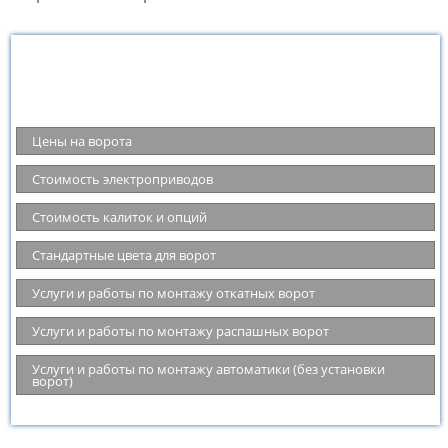
Цены на ворота, автоматику и опции
Цены на ворота
Стоимость электроприводов
Стоимость калиток и опций
Стандартные цвета для ворот
Услуги и работы по монтажу откатных ворот
Услуги и работы по монтажу распашных ворот
Услуги и работы по монтажу автоматики (без установки
ворот)